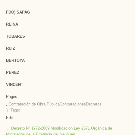
FDO) SAPAG
REINA
TOBARES
RUIZ
BERTOYA
PEREZ
VINCENT
Pages:
,
Contratación de Obra Pública
Contrataciones
Decretos
| Tags:
Edit
Post
←
Decreto Nº 1772-2009 Modificación Ley 2571 Orgánica de
Ministerios de la Provincia del Neuquén