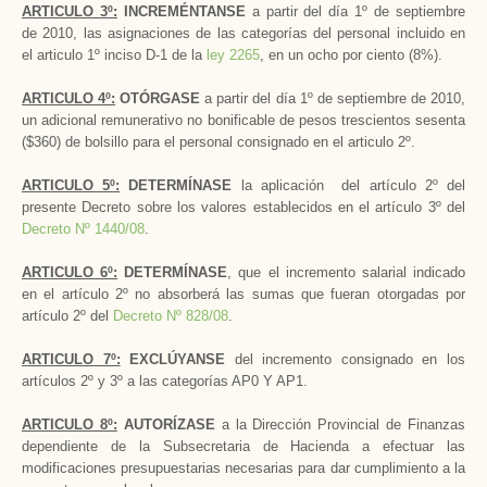
ARTICULO 3º:
INCREMÉNTANSE
a partir del día 1º de septiembre
de 2010, las asignaciones de las categorías del personal incluido en
el articulo 1º inciso D-1 de la
ley 2265
, en un ocho por ciento (8%).
ARTICULO 4º:
OTÓRGASE
a partir del día 1º de septiembre de 2010,
un adicional remunerativo no bonificable de pesos trescientos sesenta
($360) de bolsillo para el personal consignado en el articulo 2º.
ARTICULO 5º:
DETERMÍNASE
la aplicación del artículo 2º del
presente Decreto sobre los valores establecidos en el artículo 3º del
Decreto Nº 1440/08
.
ARTICULO 6º:
DETERMÍNASE
, que el incremento salarial indicado
en el artículo 2º no absorberá las sumas que fueran otorgadas por
artículo 2º del
Decreto Nº 828/08
.
ARTICULO 7º:
EXCLÚYANSE
del incremento consignado en los
artículos 2º y 3º a las categorías AP0 Y AP1.
ARTICULO 8º:
AUTORÍZASE
a la Dirección Provincial de Finanzas
dependiente de la Subsecretaria de Hacienda a efectuar las
modificaciones presupuestarias necesarias para dar cumplimiento a la