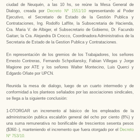
ciudad de Neuquén, a las 10 hs, se reúne la Mesa General de
Dialogo, creada por
Decreto Nº 1551/10
representando al Poder
Ejecutivo, el Secretario de Estado de la Gestión Publica y
Contrataciones, Ing. Rodolfo Laffite, la Subsecretaria de Hacienda,
Cra. Maria V. de Albiger, el Subsecretario de Gobierno, Dr. Facundo
Gaitan; la Cra. Alejandra Di Crocco, Coordinadora Administrativa de la
Secretaria de Estado de la Gestion Publica y Contrataciones.
En representación de los gremios de los Trabajadores, los señores
Ernesto Contreras, Fernando Schpoliansky, Fabian Villegas y Jorge
Magione por ATE y los señores Walter Montecino, Luis Querci y
Edgardo Oñate por UPCN.
Reunida la mesa de dialogo, luego de un cuarto intermedio y de
conformidad a los planteos señalados por las asociaciones sindicales,
se llega a la siguiente conclusión:
1-OTORGAR un incremento al básico de los empleados de la
administración publica escalafón general del ocho por ciento (8%) y
una suma remunerativa no bonificable de trescientos sesenta pesos
($360.-), manteniendo el incremento que fuera otorgado por el
Decreto
Nº 753/10.