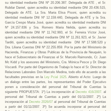
su identidad mediante DNI Nº 20.206.387. Delegada de ATE , el Sr.
Rubilar Daniel, quien acredita su identidad mediante DNI 20.436.515,
Delegado de ATE. La Sra. Maria Elisa Pisoni, quien acredita su
identidad mediante DNI Nº 12.159.440, Delegada de ATE y la Sra.
García Crespo Maria José, quien acredita su identidad mediante DNI
Nº 24.157.836 y Sra. Romero Maria Nelida, quien acredita su
identidad mediante DNI Nº 11.742.993, el Sr. Ferreira Víctor José,
quien acredita su identidad mediante DNI Nº 11.261.923, el Sr. Javier
Tarditi, quien acredita su identidad mediante DNI Nº 17.588.520 y
Dra. Liliana Cuestas DNI Nº 22.255.859. Por la parte del Ministerio de
Hacienda, Finanzas y Obras Publicas de la Provincia de Neuquén, lo
hace el Subsecretario de Finanzas el Sr. Marcelo Raimondo, Cr. Juan
Mc Kidd y los asesores del Ministerio, Cra. Mónica Pesce y Dr. Diego
Viscardi. Por parte del Organismo de Trabajo lo hace el Sr. Director de
Relaciones Laborales Don Marcelo Medina, todo ello de acuerdo a las
facultades previstas en la
Ley Pcial 1625
. Abierto el Acto: Luego de
un dialogo entre las partes, los representantes del Poder Ejecutivo
ponen a consideración del personal del Tribunal de Cuentas la
siguiente PROPUESTA: 1º) La incorporación al
Decreto 416/2007
. al
personal del Tribunal de Cuentas a partir del 01/11/2007. 2º) La
incorporación al
Decreto 2026/07
al personal del Tribunal de Cuentas
a partir del 01/11/2007. 3º) Se acuerda incorporar al personal del