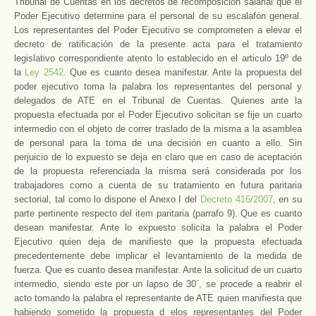
Tribunal de Cuentas en los decretos de recomposición salarial que el
Poder Ejecutivo determine para el personal de su escalafón general.
Los representantes del Poder Ejecutivo se comprometen a elevar el
decreto de ratificación de la presente acta para el tratamiento
legislativo correspondiente atento lo establecido en el articulo 19º de
la
Ley 2542
. Que es cuanto desea manifestar. Ante la propuesta del
poder ejecutivo toma la palabra los representantes del personal y
delegados de ATE en el Tribunal de Cuentas. Quienes ante la
propuesta efectuada por el Poder Ejecutivo solicitan se fije un cuarto
intermedio con el objeto de correr traslado de la misma a la asamblea
de personal para la toma de una decisión en cuanto a ello. Sin
perjuicio de lo expuesto se deja en claro que en caso de aceptación
de la propuesta referenciada la misma será considerada por los
trabajadores como a cuenta de su tratamiento en futura paritaria
sectorial, tal como lo dispone el Anexo I del
Decreto 416/2007
, en su
parte pertinente respecto del item paritaria (parrafo 9). Que es cuanto
desean manifestar. Ante lo expuesto solicita la palabra el Poder
Ejecutivo quien deja de manifiesto que la propuesta efectuada
precedentemente debe implicar el levantamiento de la medida de
fuerza. Que es cuanto desea manifestar. Ante la solicitud de un cuarto
intermedio, siendo este por un lapso de 30´, se procede a reabrir el
acto tomando la palabra el representante de ATE quien manifiesta que
habiendo sometido la propuesta d elos representantes del Poder