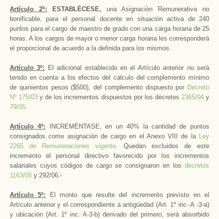
Artículo 2º:
ESTABLÉCESE,
una Asignación Remunerativa no
bonificable, para el personal docente en situación activa de 240
puntos para el cargo de maestro de grado con una carga horaria de 25
horas. A los cargos de mayor o menor carga horaria les corresponderá
el proporcional de acuerdo a la definida para los mismos.
Artículo 3º:
El adicional establecido en el Artículo anterior no será
tenido en cuenta a los efectos del cálculo del complemento mínimo
de quinientos pesos ($500), del complemento dispuesto por
Decreto
Nº 175/03
y de los incrementos dispuestos por los decretos
2365/04
y
79/05
.
Artículo 4º:
INCREMÉNTASE, en un 40% la cantidad de puntos
consignados como asignación de cargo en el Anexo VIII de la
Ley
2265 de Remuneraciones vigente
. Quedan excluidos de este
incremento el personal directivo favorecido por los incrementos
salariales cuyos códigos de cargo se consignaron en los
decretos
1163/05
y 292/06.-
Artículo 5º:
El monto que resulte del incremento previsto en el
Artículo anterior y el correspondiente a antigüedad (Art. 1º inc- A -3-a)
y ubicación (Art. 1º inc. A-3-b) derivado del primero, será absorbido