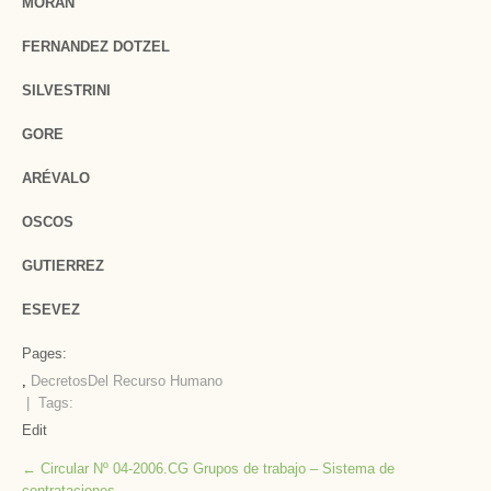
MORÁN
FERNANDEZ DOTZEL
SILVESTRINI
GORE
ARÉVALO
OSCOS
GUTIERREZ
ESEVEZ
Pages:
,
Decretos
Del Recurso Humano
| Tags:
Edit
Post
←
Circular Nº 04-2006.CG Grupos de trabajo – Sistema de
contrataciones