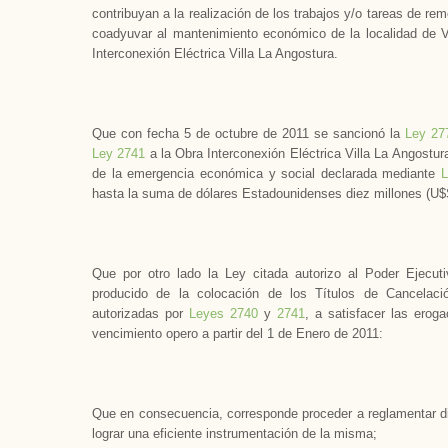
contribuyan a la realización de los trabajos y/o tareas de re
coadyuvar al mantenimiento económico de la localidad de Vil
Interconexión Eléctrica Villa La Angostura.
Que con fecha 5 de octubre de 2011 se sancionó la
Ley 27
Ley 2741
a la Obra Interconexión Eléctrica Villa La Angostura
de la emergencia económica y social declarada mediante
L
hasta la suma de dólares Estadounidenses diez millones (U$S 
Que por otro lado la Ley citada autorizo al Poder Ejecuti
producido de la colocación de los Títulos de Cancelac
autorizadas por
Leyes 2740
y
2741
, a satisfacer las erog
vencimiento opero a partir del 1 de Enero de 2011:
Que en consecuencia, corresponde proceder a reglamentar dic
lograr una eficiente instrumentación de la misma;