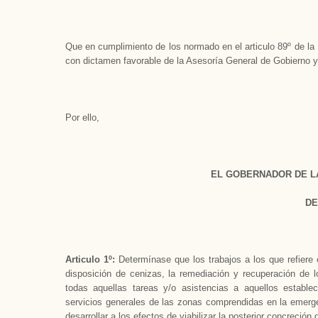
Que en cumplimiento de los normado en el articulo 89º de la
con dictamen favorable de la Asesoría General de Gobierno y
Por ello,
EL GOBERNADOR DE L
DE
Articulo 1º:
Determínase que los trabajos a los que refiere e
disposición de cenizas, la remediación y recuperación de 
todas aquellas tareas y/o asistencias a aquellos estableci
servicios generales de las zonas comprendidas en la emerg
desarrollar a los efectos de viabilizar la posterior concreción