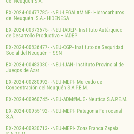
del Neuquén S.A.
EX-2024-00477785- -NEU-LEGAL#MINF- Hidrocarburos
del Neuquén S.A.- HIDENESA
EX-2024-00373675- -NEU-IADEP- Instituto Autárquico
de Desarrollo Productivo – IADEP
EX-2024-00836477- -NEU-CGP- Instituto de Seguridad
Social del Neuquén –ISSN
EX-2024-00483030- -NEU-IJAN- Instituto Provincial de
Juegos de Azar
EX-2024-00280992- -NEU-MEPI- Mercado de
Concentración del Neuquén S.A.P.E.M.
EX-2024-00960745- -NEU-ADM#MJG- Neutics S.A.P.E.M.
EX-2024-00955192- -NEU-MEPI- Patagonia Ferrocanal
S.A.
EX-2024-00930713- -NEU-MEPI- Zona Franca Zapala
S.A.P.E.M.