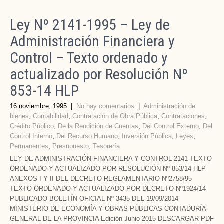
Ley Nº 2141-1995 – Ley de
Administración Financiera y
Control – Texto ordenado y
actualizado por Resolución Nº
853-14 HLP
16 noviembre, 1995
|
No hay comentarios
|
Administración de
bienes
,
Contabilidad
,
Contratación de Obra Pública
,
Contrataciones
,
Crédito Público
,
De la Rendición de Cuentas
,
Del Control Externo
,
Del
Control Interno
,
Del Recurso Humano
,
Inversión Pública
,
Leyes
,
Permanentes
,
Presupuesto
,
Tesorería
LEY DE ADMINISTRACIÓN FINANCIERA Y CONTROL 2141 TEXTO
ORDENADO Y ACTUALIZADO POR RESOLUCIÓN Nº 853/14 HLP
ANEXOS I Y II DEL DECRETO REGLAMENTARIO Nº2758/95
TEXTO ORDENADO Y ACTUALIZADO POR DECRETO Nº1924/14
PUBLICADO BOLETÍN OFICIAL Nº 3435 DEL 19/09/2014
MINISTERIO DE ECONOMÍA Y OBRAS PÚBLICAS CONTADURÍA
GENERAL DE LA PROVINCIA Edición Junio 2015 DESCARGAR PDF