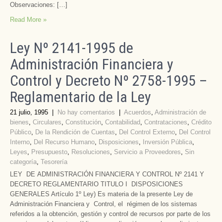
Observaciones: […]
Read More »
Ley Nº 2141-1995 de
Administración Financiera y
Control y Decreto Nº 2758-1995 –
Reglamentario de la Ley
21 julio, 1995
|
No hay comentarios
|
Acuerdos
,
Administración de
bienes
,
Circulares
,
Constitución
,
Contabilidad
,
Contrataciones
,
Crédito
Público
,
De la Rendición de Cuentas
,
Del Control Externo
,
Del Control
Interno
,
Del Recurso Humano
,
Disposiciones
,
Inversión Pública
,
Leyes
,
Presupuesto
,
Resoluciones
,
Servicio a Proveedores
,
Sin
categoría
,
Tesorería
LEY DE ADMINISTRACIÓN FINANCIERA Y CONTROL Nº 2141 Y
DECRETO REGLAMENTARIO TITULO I DISPOSICIONES
GENERALES Artículo 1º Ley) Es materia de la presente Ley de
Administración Financiera y Control, el régimen de los sistemas
referidos a la obtención, gestión y control de recursos por parte de los