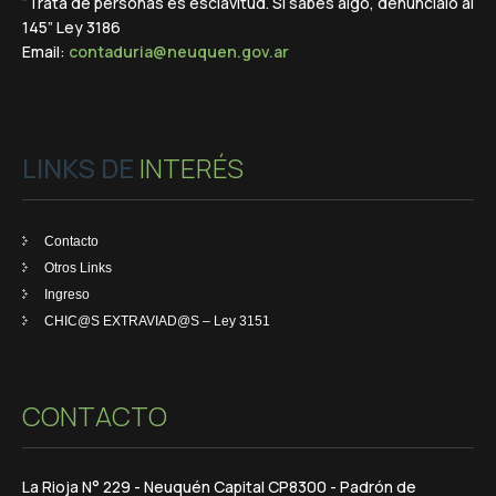
“Trata de personas es esclavitud. Si sabés algo, denuncialo al
145” Ley 3186
Email:
contaduria@neuquen.gov.ar
LINKS DE
INTERÉS
Contacto
Otros Links
Ingreso
CHIC@S EXTRAVIAD@S – Ley 3151
CONTACTO
La Rioja N° 229 - Neuquén Capital CP8300 - Padrón de