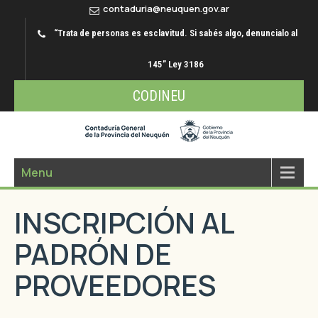
contaduria@neuquen.gov.ar
“Trata de personas es esclavitud. Si sabés algo, denuncialo al
145” Ley 3186
CODINEU
Menu
INSCRIPCIÓN AL
PADRÓN DE
PROVEEDORES