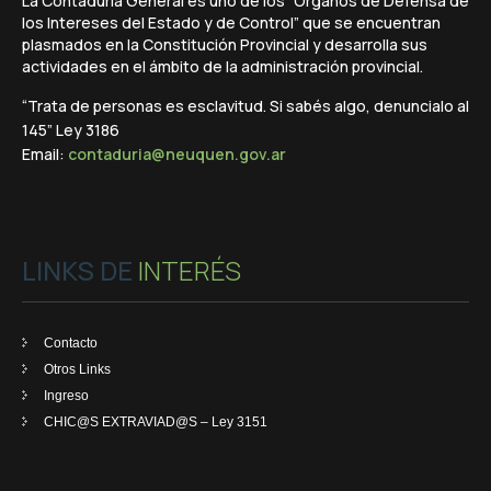
La Contaduría General es uno de los “Órganos de Defensa de
los Intereses del Estado y de Control” que se encuentran
plasmados en la Constitución Provincial y desarrolla sus
actividades en el ámbito de la administración provincial.
“Trata de personas es esclavitud. Si sabés algo, denuncialo al
145” Ley 3186
Email:
contaduria@neuquen.gov.ar
LINKS DE
INTERÉS
Contacto
Otros Links
Ingreso
CHIC@S EXTRAVIAD@S – Ley 3151