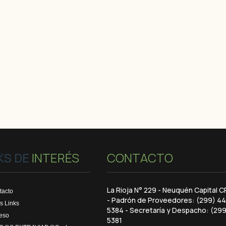
KS DE
INTERÉS
CONTACTO
La Rioja N° 229 - Neuquén Capital 
tacto
- Padrón de Proveedores: (299) 4
s Links
5384 - Secretaría y Despacho: (29
reso
5381