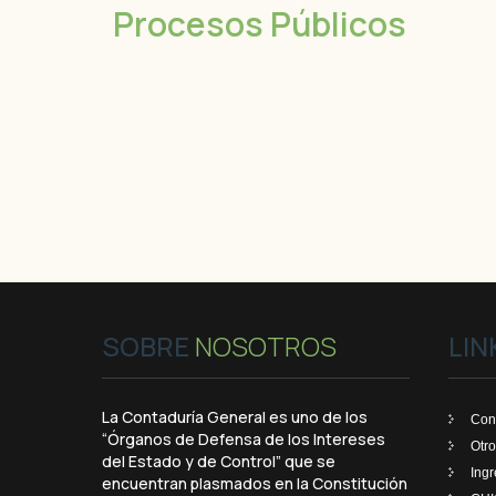
Procesos Públicos
SOBRE
NOSOTROS
LIN
La Contaduría General es uno de los
Con
“Órganos de Defensa de los Intereses
Otro
del Estado y de Control” que se
Ing
encuentran plasmados en la Constitución