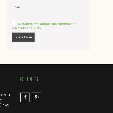
Email
Al suscribirme acepto los términos de
privacidad del sitio
REDES
CP8300
49
9) 449