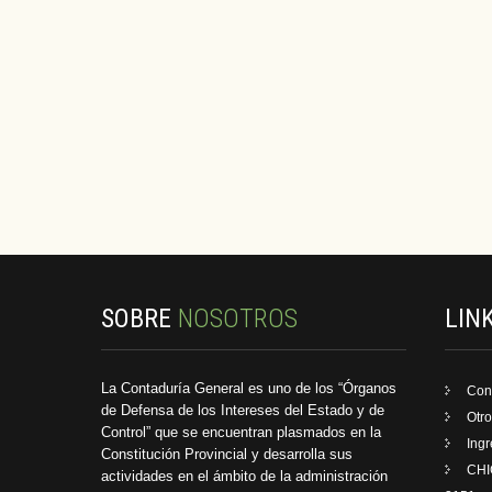
SOBRE
NOSOTROS
LIN
La Contaduría General es uno de los “Órganos
Con
de Defensa de los Intereses del Estado y de
Otro
Control” que se encuentran plasmados en la
Ing
Constitución Provincial y desarrolla sus
CHI
actividades en el ámbito de la administración