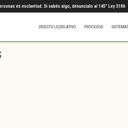
ersonas es esclavitud. Si sabés algo, denuncialo al 145” Ley 3186
DIGESTO LEGISLATIVO
PROCESOS
SISTEMA
S