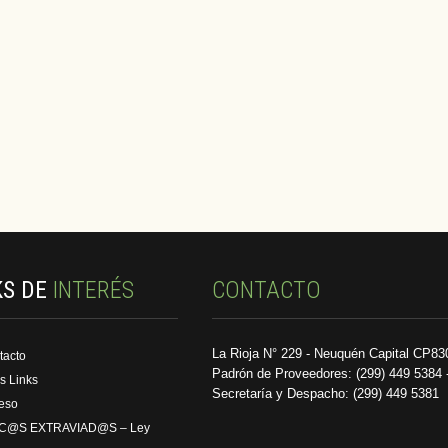
KS DE
INTERÉS
CONTACTO
La Rioja N° 229 - Neuquén Capital CP83
tacto
Padrón de Proveedores: (299) 449 5384 
s Links
Secretaría y Despacho: (299) 449 5381
reso
C@S EXTRAVIAD@S – Ley