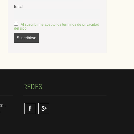
Email
Al suscribirme acepto los términos de privacidad
del sitio
REDES
00 -
-