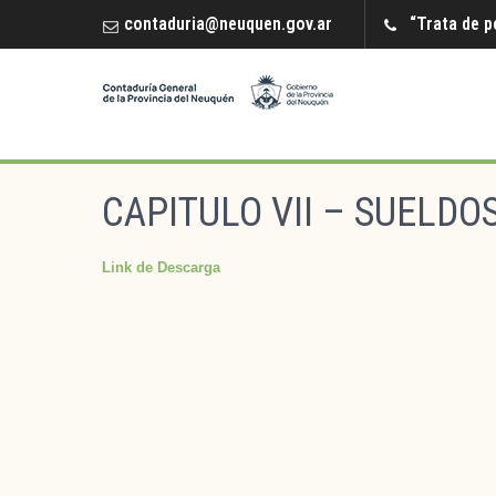
contaduria@neuquen.gov.ar
“Trata de p
CAPITULO VII – SUELDO
Link de Descarga