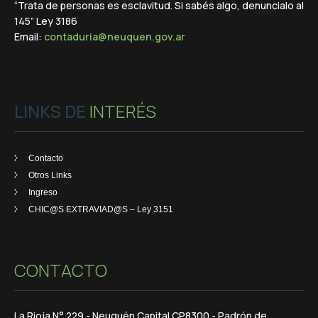
“Trata de personas es esclavitud. Si sabés algo, denuncialo al
145” Ley 3186
Email:
contaduria@neuquen.gov.ar
LINKS DE
INTERÉS
Contacto
Otros Links
Ingreso
CHIC@S EXTRAVIAD@S – Ley 3151
CONTACTO
La Rioja N° 229 - Neuquén Capital CP8300 - Padrón de