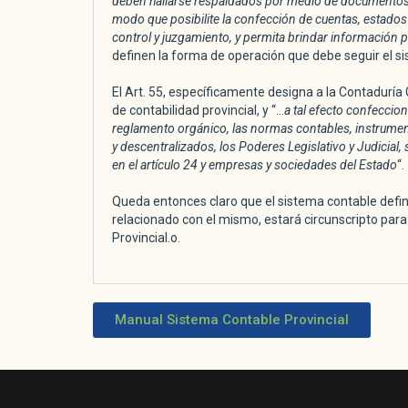
deben hallarse respaldados por medio de documentos 
modo que posibilite la confección de cuentas, estados
control y juzgamiento, y permita brindar información 
definen la forma de operación que debe seguir el si
El Art. 55, específicamente designa a la Contaduría
de contabilidad provincial, y “…
a tal efecto confeccion
reglamento orgánico, las normas contables, instrumen
y descentralizados, los Poderes Legislativo y Judicia
en el artículo 24 y empresas y sociedades del Estado
“.
Queda entonces claro que el sistema contable definid
relacionado con el mismo, estará circunscripto para
Provincial.o.
Manual Sistema Contable Provincial