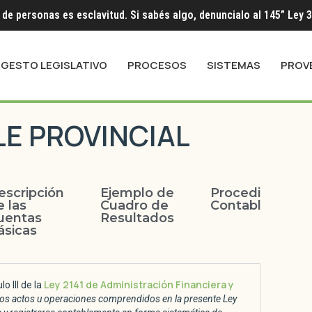
 de personas es esclavitud. Si sabés algo, denuncialo al 145” Ley 
IGESTO LEGISLATIVO
PROCESOS
SISTEMAS
PROV
E PROVINCIAL
escripción
Ejemplo de
Procedimiento
e las
Cuadro de
Contables
uentas
Resultados
ásicas
Ley 2141 de Administración Financiera y
o III de la
os actos u operaciones comprendidos en la presente Ley