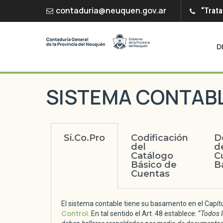
contaduria@neuquen.gov.ar
“Trata
D
SISTEMA CONTABL
Si.Co.Pro
Codificación
D
del
d
Catálogo
C
Básico de
B
Cuentas
El sistema contable tiene su basamento en el Capítul
Control
. En tal sentido el Art. 48 establece: “
Todos l