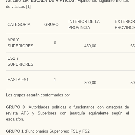
Artículo 26º. ESCALA DE VIÁTICOS:
Fíjanse los siguiente montos
de viáticos [1]
INTERIOR DE LA
EXTERIOR
CATEGORIA
GRUPO
PROVINCIA
PROVINCI
AP6 Y
0
SUPERIORES
450,00
65
ES1 Y
SUPERIORES
HASTA FS1
1
300,00
50
Los grupos estarán conformados por
GRUPO 0 :
Autoridades políticas o funcionarios con categoría de
revista AP6 y Superiores con jerarquía equivalente según el
escalafón.
GRUPO 1 :
Funcionarios Superiores: FS1 y FS2