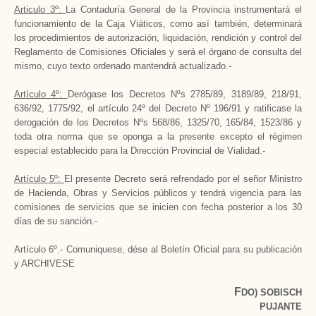
Articulo 3º:
La Contaduría General de la Provincia instrumentará el
funcionamiento de la Caja Viáticos, como así también, determinará
los procedimientos de autorización, liquidación, rendición y control del
Reglamento de Comisiones Oficiales y será el órgano de consulta del
mismo, cuyo texto ordenado mantendrá actualizado.-
Artículo 4º:
Derógase los Decretos Nºs 2785/89, 3189/89, 218/91,
636/92, 1775/92, el artículo 24º del Decreto Nº 196/91 y ratificase la
derogación de los Decretos Nºs 568/86, 1325/70, 165/84, 1523/86 y
toda otra norma que se oponga a la presente excepto el régimen
especial establecido para la Dirección Provincial de Vialidad.-
Artículo 5º:
El presente Decreto será refrendado por el señor Ministro
de Hacienda, Obras y Servicios públicos y tendrá vigencia para las
comisiones de servicios que se inicien con fecha posterior a los 30
días de su sanción.-
Artículo 6º.- Comuniquese, dése al Boletín Oficial para su publicación
y ARCHIVESE
F
DO) SOBISCH
PUJANTE