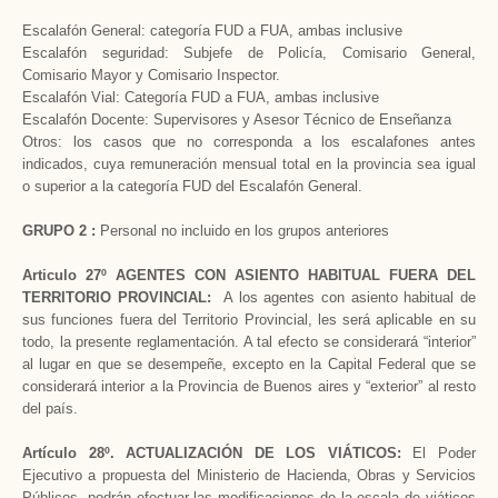
Escalafón General: categoría FUD a FUA, ambas inclusive
Escalafón seguridad: Subjefe de Policía, Comisario General,
Comisario Mayor y Comisario Inspector.
Escalafón Vial: Categoría FUD a FUA, ambas inclusive
Escalafón Docente: Supervisores y Asesor Técnico de Enseñanza
Otros: los casos que no corresponda a los escalafones antes
indicados, cuya remuneración mensual total en la provincia sea igual
o superior a la categoría FUD del Escalafón General.
GRUPO 2 :
Personal no incluido en los grupos anteriores
Articulo 27º AGENTES CON ASIENTO HABITUAL FUERA DEL
TERRITORIO PROVINCIAL:
A los agentes con asiento habitual de
sus funciones fuera del Territorio Provincial, les será aplicable en su
todo, la presente reglamentación. A tal efecto se considerará “interior”
al lugar en que se desempeñe, excepto en la Capital Federal que se
considerará interior a la Provincia de Buenos aires y “exterior” al resto
del país.
Artículo 28º. ACTUALIZACIÓN DE LOS VIÁTICOS:
El Poder
Ejecutivo a propuesta del Ministerio de Hacienda, Obras y Servicios
Públicos, podrán efectuar las modificaciones de la escala de viáticos