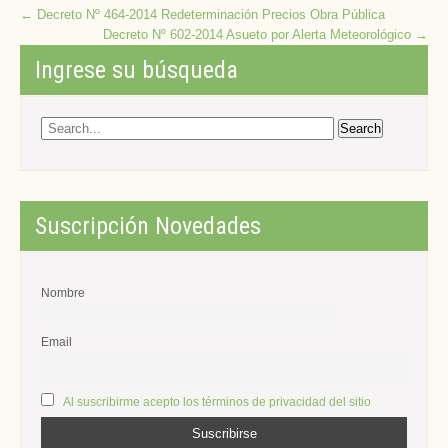
Post
←
Decreto Nº 464-2014 Redeterminación Precios Obra Pública
Decreto Nº 602-2014 Asueto por Alerta Meteorológico
→
navigation
Ingrese su búsqueda
Suscripción Novedades
Nombre
Email
Al suscribirme acepto los términos de privacidad del sitio