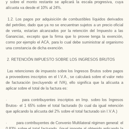
y sobre el monto restante se aplicará la escala progresiva, cuya
alícuota va desde el 10% al 24%.
1.2. Los pagos por adquisición de combustibles líquidos derivados
del petróleo, dado que ya no se encuentran sujetos a un precio oficial
de venta, estarían alcanzados por la retención del Impuesto a las
Ganancias, excepto que la firma que lo provee tenga la exención,
corno por ejemplo el ACA, para lo cual debe suministrar al organismo
una constancia de dicha exención.
2. RETENCIÓN IMPUESTO SOBRE LOS INGRESOS BRUTOS
Las retenciones de impuesto sobre los Ingresos Brutos sobre pagos
a proveedores inscriptos en el I.V.A., se calculará sobre el valor neto
de facturación (excluyendo el IVA), ello significa que la alícuota a
aplicar sobre el total de la factura es:
· para contribuyentes inscriptos en Imp. sobro los Ingresos
Brutos- el 1 65% sobre el total facturado (lo cual da igual retención
que aplicando la alícuota del 2% sobre el total facturado sin I.V.A.)
· para contribuyentes de Convenio Multilateral régimen general: el
0,83% sobre el total facturado (igual importe al obtenido aplicando la