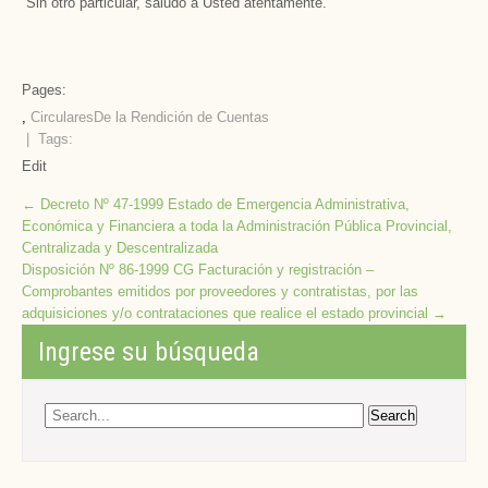
Sin otro particular, saludo a Usted atentamente.
Pages:
,
Circulares
De la Rendición de Cuentas
| Tags:
Edit
Post
←
Decreto Nº 47-1999 Estado de Emergencia Administrativa,
Económica y Financiera a toda la Administración Pública Provincial,
navigation
Centralizada y Descentralizada
Disposición Nº 86-1999 CG Facturación y registración –
Comprobantes emitidos por proveedores y contratistas, por las
adquisiciones y/o contrataciones que realice el estado provincial
→
Ingrese su búsqueda