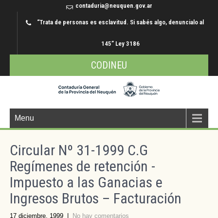
contaduria@neuquen.gov.ar
“Trata de personas es esclavitud. Si sabés algo, denuncialo al
145” Ley 3186
CODINEU
Menu
Circular Nº 31-1999 C.G
Regímenes de retención -
Impuesto a las Ganacias e
Ingresos Brutos – Facturación
17 diciembre, 1999
|
No hay comentarios