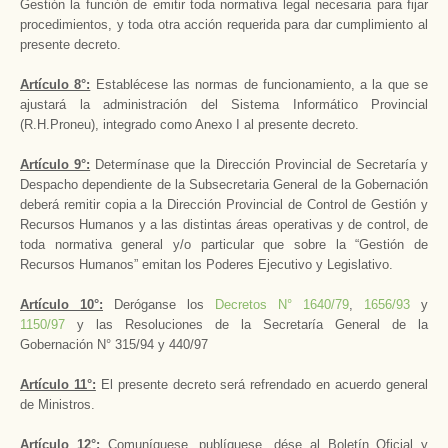
Gestión la función de emitir toda normativa legal necesaria para fijar
procedimientos, y toda otra acción requerida para dar cumplimiento al
presente decreto.
Artículo 8°:
Establécese las normas de funcionamiento, a la que se
ajustará la administración del Sistema Informático Provincial
(R.H.Proneu), integrado como Anexo I al presente decreto.
Artículo 9°:
Determínase que
la Dirección Provincial
de Secretaría y
Despacho dependiente de
la Subsecretaria General
de
la Gobernación
deberá remitir copia a
la Dirección Provincial
de Control de Gestión y
Recursos Humanos y a las distintas áreas operativas y de control, de
toda normativa general y/o particular que sobre la “Gestión de
Recursos Humanos” emitan los Poderes Ejecutivo y Legislativo.
Artículo 10°:
Deróganse los
Decretos N° 1640/79
,
1656/93
y
1150/97
y las Resoluciones de
la Secretaría General
de
la
Gobernación N
° 315/94 y 440/97
Artículo 11°:
El presente decreto será refrendado en acuerdo general
de Ministros.
Artículo 12°:
Comuníquese, publíquese, dése al Boletín Oficial y