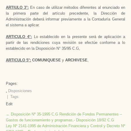
ARTIULO 3°:
En caso de utilizar métodos diferentes al enunciado en
la primera parte del artículo precedente, la Dirección de
Administración deberá informar previamente a la Contaduría General
el sistema a aplicar.
ARTICULO 4°:
Lo establecido en la presente será de aplicación a
partir de las rendiciones cuya revisión se efectúe conforme a lo
establecido en la Disposición N° 35/95 C.G,
ARTICULO 5°:
COMUNIQUESE
y
ARCHIVESE
,
Pages:
,
Disposiciones
| Tags:
Edit
Post
←
Disposición Nº 35-1995 C.G Rendición de Fondos Permanentes –
Gastos de funcionamiento y programas,- Disposición 18/92 C.G
navigation
Ley Nº 2141-1995 de Administración Financiera y Control y Decreto Nº