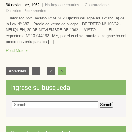
30 noviembre, 1962
|
No hay comentarios
|
Contrataciones
,
Decretos
,
Permanentes
Derogado por: Decreto Nº 963-02 Fijación del Tope art 12º Inc. a) de
la Ley Nº 687 – Precio de venta de pliegos DECRETO Nº 105/62.-
NEUQUEN, 30 DE NOVIEMBRE DE 1962.- VISTO El
expediente Nº 13.044/ 62 –ME, por el cual se tramita la asignación del
precio de venta para los […]
Read More »
Paginación
Anteriores
1
…
4
5
de
entradas
Ingrese su búsqueda