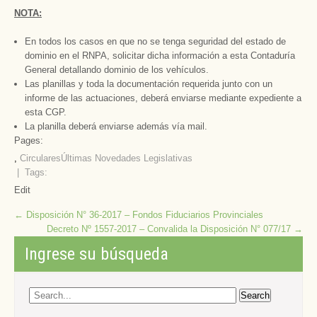
NOTA:
En todos los casos en que no se tenga seguridad del estado de
dominio en el RNPA, solicitar dicha información a esta Contaduría
General detallando dominio de los vehículos.
Las planillas y toda la documentación requerida junto con un
informe de las actuaciones, deberá enviarse mediante expediente a
esta CGP.
La planilla deberá enviarse además vía mail.
Pages:
,
Circulares
Últimas Novedades Legislativas
| Tags:
Edit
Post
←
Disposición N° 36-2017 – Fondos Fiduciarios Provinciales
Decreto Nº 1557-2017 – Convalida la Disposición N° 077/17
→
navigation
Ingrese su búsqueda