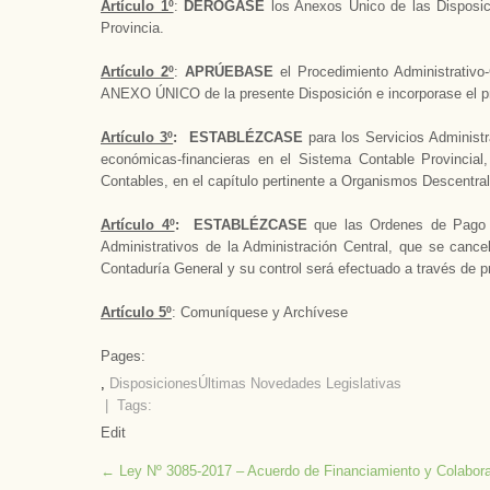
Artículo 1º
:
DERÓGASE
los Anexos Único de las Disposic
Provincia.
Artículo 2º
:
APRÚEBASE
el Procedimiento Administrativo
ANEXO ÚNICO de la presente Disposición e incorporase el p
Artículo 3º
: ESTABLÉZCASE
para los Servicios Administr
económicas-financieras en el Sistema Contable Provincial
Contables, en el capítulo pertinente a Organismos Descentra
Artículo 4º
: ESTABLÉZCASE
que las Ordenes de Pago q
Administrativos de la Administración Central, que se cance
Contaduría General y su control será efectuado a través de p
Artículo 5º
: Comuníquese y Archívese
Pages:
,
Disposiciones
Últimas Novedades Legislativas
| Tags:
Edit
Post
←
Ley Nº 3085-2017 – Acuerdo de Financiamiento y Colaboraci