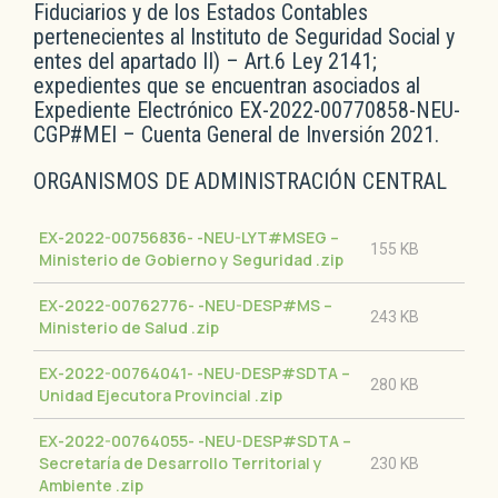
Fiduciarios y de los Estados Contables
pertenecientes al Instituto de Seguridad Social y
entes del apartado II) – Art.6 Ley 2141;
expedientes que se encuentran asociados al
Expediente Electrónico EX-2022-00770858-NEU-
CGP#MEI – Cuenta General de Inversión 2021.
ORGANISMOS DE ADMINISTRACIÓN CENTRAL
EX-2022-00756836- -NEU-LYT#MSEG –
155 KB
Ministerio de Gobierno y Seguridad
.zip
EX-2022-00762776- -NEU-DESP#MS –
243 KB
Ministerio de Salud
.zip
EX-2022-00764041- -NEU-DESP#SDTA –
280 KB
Unidad Ejecutora Provincial
.zip
EX-2022-00764055- -NEU-DESP#SDTA –
Secretaría de Desarrollo Territorial y
230 KB
Ambiente
.zip