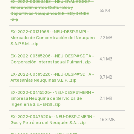
EX-2022-00063488- -NEU-DYAL#SGSP –
Emprendimientos Culturales y
55 KB
Deportivos Neuquinos S.E.-ECyDENSE
.zip
EX-2022-00131969- -NEU-DESP#MPI –
Mercado de Concentración del Neuquén
7.2 MB
S.A.P.E.M.
.zip
EX-2022-00385206- -NEU-DESP#SDTA –
4.1 MB
Corporación Interestadual Pulmarí
.zip
EX-2022-00385226- -NEU-DESP#SDTA –
8.7 MB
Artesanías Neuquinas S.E.P.
.zip
EX-2022-00415526- -NEU-DESP#MERN –
Empresa Neuquina de Servicios de
2.1 MB
Ingeniería S.E.- ENSI
.zip
EX-2022-00476204- -NEU-DESP#MERN –
16.8 MB
Gas y Petróleo del Neuquén S.A.
.zip