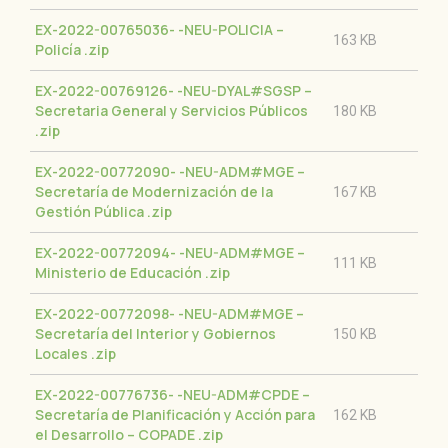
EX-2022-00765036- -NEU-POLICIA –
163 KB
Policía
.zip
EX-2022-00769126- -NEU-DYAL#SGSP –
Secretaria General y Servicios Públicos
180 KB
.zip
EX-2022-00772090- -NEU-ADM#MGE –
Secretaría de Modernización de la
167 KB
Gestión Pública
.zip
EX-2022-00772094- -NEU-ADM#MGE –
111 KB
Ministerio de Educación
.zip
EX-2022-00772098- -NEU-ADM#MGE –
Secretaría del Interior y Gobiernos
150 KB
Locales
.zip
EX-2022-00776736- -NEU-ADM#CPDE –
Secretaría de Planificación y Acción para
162 KB
el Desarrollo – COPADE
.zip