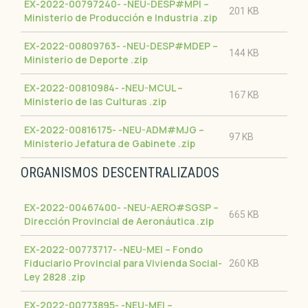
EX-2022-00797240- -NEU-DESP#MPI –
201 KB
Ministerio de Producción e Industria
.zip
EX-2022-00809763- -NEU-DESP#MDEP –
144 KB
Ministerio de Deporte
.zip
EX-2022-00810984- -NEU-MCUL –
167 KB
Ministerio de las Culturas
.zip
EX-2022-00816175- -NEU-ADM#MJG –
97 KB
Ministerio Jefatura de Gabinete
.zip
ORGANISMOS DESCENTRALIZADOS
EX-2022-00467400- -NEU-AERO#SGSP –
665 KB
Dirección Provincial de Aeronáutica
.zip
EX-2022-00773717- -NEU-MEI – Fondo
Fiduciario Provincial para Vivienda Social-
260 KB
Ley 2828
.zip
EX-2022-00773895- -NEU-MEI –