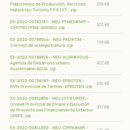
Fideicomiso de Producción, Servicios,
256 KB
Industria y Turismo F.P.S.I.YT.
.zip
EX-2022-00782161- -NEU-PYMES#MPI –
502 KB
CENTRO PYME-ADENEU
.zip
EX-2022-00788544- -NEU-PAD#CM –
199 KB
Consejo de la Magistratura
.zip
EX-2022-00788876- -NEU-ALGR#ADUS –
Agencia de Desarrollo Urbano
452 KB
Sustentable-ADUS
.zip
EX-2022-00796167- -NEU-EPROTEN –
636 KB
Ente Provincial de Termas- EPROTEN
.zip
EX-2022-00812858- -NEU-LYT#UPEFE –
Unidad Provincial de Enlace y Ejecución
397 KB
de Proyecto con Financiamiento Externo-
UPEFE
.zip
EX-2022-00814550- -NEU-CIPPA#MPI –