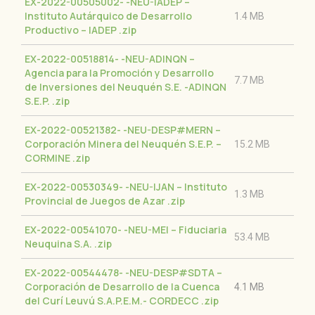
EX-2022-00505002- -NEU-IADEP –
Instituto Autárquico de Desarrollo
1.4 MB
Productivo – IADEP
.zip
EX-2022-00518814- -NEU-ADINQN –
Agencia para la Promoción y Desarrollo
7.7 MB
de Inversiones del Neuquén S.E. -ADINQN
S.E.P.
.zip
EX-2022-00521382- -NEU-DESP#MERN –
Corporación Minera del Neuquén S.E.P. –
15.2 MB
CORMINE
.zip
EX-2022-00530349- -NEU-IJAN – Instituto
1.3 MB
Provincial de Juegos de Azar
.zip
EX-2022-00541070- -NEU-MEI – Fiduciaria
53.4 MB
Neuquina S.A.
.zip
EX-2022-00544478- -NEU-DESP#SDTA –
Corporación de Desarrollo de la Cuenca
4.1 MB
del Curí Leuvú S.A.P.E.M.- CORDECC
.zip