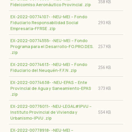
358 KB
Fideicomiso Aeronáutico Provincial
.zip
EX-2022-00774107- -NEU-MEI – Fondo
Fiduciario Responsabilidad Social
293 KB
Empresaria-FFRSE
.zip
EX-2022-00774555- -NEU-MEI – Fondo
Programa para el Desarrollo-FO.PRO.DES.
257 KB
.zip
EX-2022-00774613- -NEU-MEI – Fondo
256 KB
Fiduciario del Neuquén-F.F.N
.zip
EX-2022-00774638- -NEU-EPAS – Ente
Provincial de Agua y Saneamiento-EPAS
373 KB
.zip
EX-2022-00776011- -NEU-LEGAL#IPVU –
Instituto Provincial de Vivienda y
554 KB
Urbanismo-IPVU
.zip
EX-2022-00778918- -NEU-MEI –