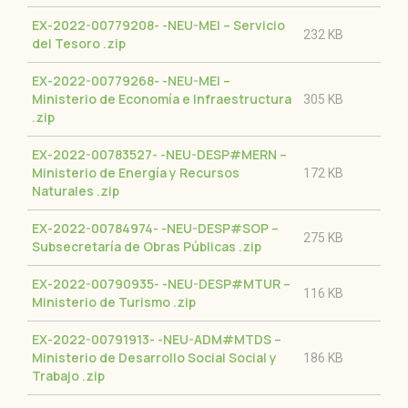
EX-2022-00779208- -NEU-MEI – Servicio
232 KB
del Tesoro
.zip
EX-2022-00779268- -NEU-MEI –
Ministerio de Economía e Infraestructura
305 KB
.zip
EX-2022-00783527- -NEU-DESP#MERN –
Ministerio de Energía y Recursos
172 KB
Naturales
.zip
EX-2022-00784974- -NEU-DESP#SOP –
275 KB
Subsecretaría de Obras Públicas
.zip
EX-2022-00790935- -NEU-DESP#MTUR –
116 KB
Ministerio de Turismo
.zip
EX-2022-00791913- -NEU-ADM#MTDS –
Ministerio de Desarrollo Social Social y
186 KB
Trabajo
.zip