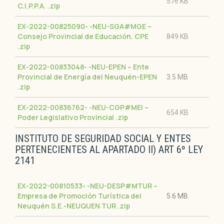
576 KB
C.I.P.P.A.
.zip
EX-2022-00825090- -NEU-SGA#MGE –
Consejo Provincial de Educación. CPE
849 KB
.zip
EX-2022-00833048- -NEU-EPEN – Ente
Provincial de Energía del Neuquén-EPEN
3.5 MB
.zip
EX-2022-00836762- -NEU-CGP#MEI –
654 KB
Poder Legislativo Provincial
.zip
INSTITUTO DE SEGURIDAD SOCIAL Y ENTES
PERTENECIENTES AL APARTADO II) ART 6º LEY
2141
EX-2022-00810533- -NEU-DESP#MTUR –
Empresa de Promoción Turística del
5.6 MB
Neuquén S.E.-NEUQUEN TUR
.zip