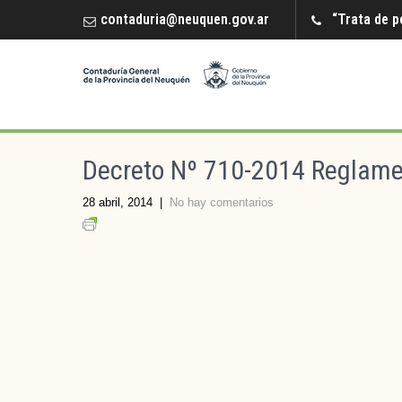
contaduria@neuquen.gov.ar
“Trata de p
Decreto Nº 710-2014 Reglame
28 abril, 2014
|
No hay comentarios