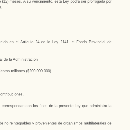
ce (12) meses. A su vencimiento, esta Ley podrá ser prorrogada por
s.
cido en el Artículo 24 de la Ley 2141, el Fondo Provincial de
l de la Administración
ientos millones ($200.000.000).
ontribuciones.
e correspondan con los fines de la presente Ley que administra la
de no reintegrables y provenientes de organismos multilaterales de