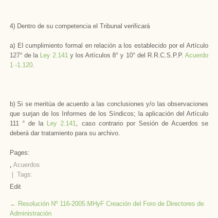
4) Dentro de su competencia el Tribunal verificará
a) El cumplimiento formal en relación a los establecido por el Artículo
127° de la
Ley 2.141
y los Artículos 8° y 10° del R.R.C.S.P.P.
Acuerdo
1 -1.120
.
b) Si se meritúa de acuerdo a las conclusiones y/o las observaciones
que surjan de los Informes de los Síndicos; la aplicación del Artículo
111 ° de la
Ley 2.141
, caso contrario por Sesión de Acuerdos se
deberá dar tratamiento para su archivo.
Pages:
,
Acuerdos
| Tags:
Edit
Post
←
Resolución Nº 116-2005.MHyF Creación del Foro de Directores de
Administración
navigation