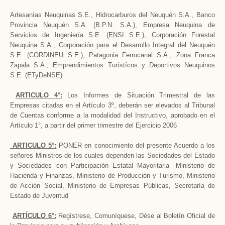
Artesanías Neuquinas S.E., Hidrocarburos del Neuquén S.A., Banco
Provincia Neuquén S.A. (B.P.N. S.A.), Empresa Neuquina de
Servicios de Ingeniería S.E. (ENSI S.E.), Corporación Forestal
Neuquina S.A., Corporación para el Desarrollo Integral del Neuquén
S.E. (CORDINEU S.E.), Patagonia Ferrocanal S.A., Zona Franca
Zapala S.A., Emprendimientos Turístícos y Deportivos Neuquinos
S.E. (ETyDeNSE)
ARTICULO 4°:
Los Informes de Situación Trimestral de las
Empresas citadas en el Artículo 3º, deberán ser elevados al Tribunal
de Cuentas conforme a la modalidad del Instructivo, aprobado en el
Artículo 1°, a partir del primer trimestre del Ejercicio 2006
ARTICULO 5°:
PONER en conocimiento del presente Acuerdo a los
señores Ministros de los cuales dependen las Sociedades del Estado
y Sociedades con Participación Estatal Mayoritaria -Ministerio de
Hacienda y Finanzas, Ministerio de Producción y Turismo, Ministerio
de Acción Social, Ministerio de Empresas Públicas, Secretaría de
Estado de Juventud
ARTÍCULO 6°:
Regístrese, Comuníquese, Dése al Boletín Oficial de