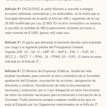
Artículo 4°:
FACULTASE al señor Ministro a suscribir e integrar
acciones ordinarias nominativas y no endosables, en la forma que la
Sociedad demande de acuerdo al Artículo 186 y siguientes de la Ley
19.550 modificado por Ley 22.903. En el acto constitutivo se autoriza
a suscribir la cantidad de 480 (cuatrocientos ochenta) acciones a
valor nominal de $ 1000, (pesos mil) cada una.-
Artículo 5°:
El gasto que demande el presente decreto será imputado
con cargo a la siguiente partida del Presupuesto General
Vigente:JUR. 13 – SA. U – URP. 02 – NAP.5 – FIN. 7 – FUN. 63 –
SECC 2 – SECT. 7 – PPAL. 14 – PPAR. 63 – FUFI. 11 hasta la suma
indicada en el Articulo 3°,-
Artículo 6°:
El Ministro de Empresas Públicas, tendrá las más
amplias facultades para concurrir al acto constitutivo de la Sociedad,
aprobación del Estatuto, suscripción de acciones, designación de
directores y síndicos, formalización de toda la documentación
necesaria y realización, por sí o por delegación en otros funcionarios
de todos los trámites necesarios para la formación e inscripción de la
Sociedad. Podrá asimismo aceptar cualquier modificación que se
exija al Estatuto por !os Organismos mencionados en el Artfculo 2º.