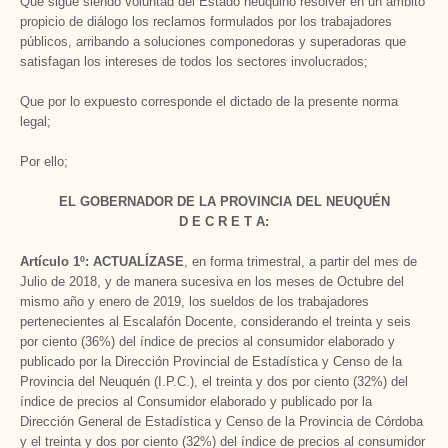
Que sigue siendo voluntad del Estado neuquino resolver en un ámbito
propicio de diálogo los reclamos formulados por los trabajadores
públicos, arribando a soluciones componedoras y superadoras que
satisfagan los intereses de todos los sectores involucrados;
Que por lo expuesto corresponde el dictado de la presente norma
legal;
Por ello;
EL GOBERNADOR DE LA PROVINCIA DEL NEUQUÉN
D E C R E T A:
Artículo 1º:
ACTUALÍZASE
, en forma trimestral, a partir del mes de
Julio de 2018, y de manera sucesiva en los meses de Octubre del
mismo año y enero de 2019, los sueldos de los trabajadores
pertenecientes al Escalafón Docente, considerando el treinta y seis
por ciento (36%) del índice de precios al consumidor elaborado y
publicado por la Dirección Provincial de Estadística y Censo de la
Provincia del Neuquén (I.P.C.), el treinta y dos por ciento (32%) del
índice de precios al Consumidor elaborado y publicado por la
Dirección General de Estadística y Censo de la Provincia de Córdoba
y el treinta y dos por ciento (32%) del índice de precios al consumidor