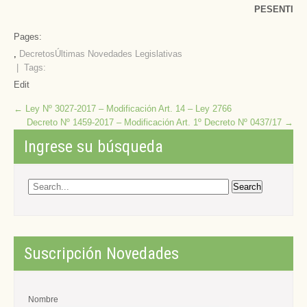
PESENTI
Pages:
,
Decretos
Últimas Novedades Legislativas
| Tags:
Edit
Post
←
Ley Nº 3027-2017 – Modificación Art. 14 – Ley 2766
Decreto Nº 1459-2017 – Modificación Art. 1º Decreto Nº 0437/17
→
navigation
Ingrese su búsqueda
Suscripción Novedades
Nombre