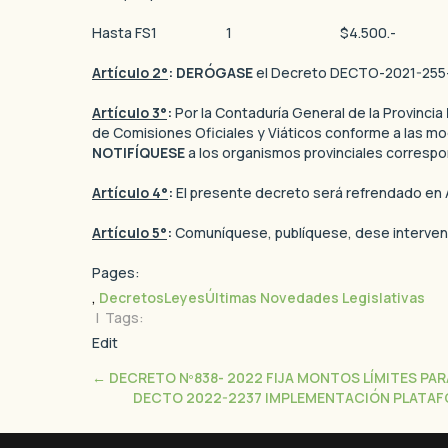
Hasta FS1 1 $4.500.- 
Artículo 2°
: DERÓGASE
el Decreto DECTO-2021-255
Artículo 3°
:
Por la Contaduría General de la Provincia
de Comisiones Oficiales y Viáticos conforme a las mo
NOTIFÍQUESE
a los organismos provinciales corresp
Artículo 4°
:
El presente decreto será refrendado en 
Artículo 5°
:
Comuníquese, publíquese, dese intervenció
Pages:
,
Decretos
Leyes
Últimas Novedades Legislativas
| Tags:
Edit
←
DECRETO Nº838- 2022 FIJA MONTOS LÍMITES PA
DECTO 2022-2237 IMPLEMENTACIÓN PLATAFO