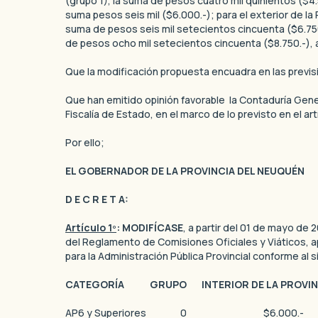
(grupo 1), la suma de pesos cuatro mil quinientos ($4.
suma pesos seis mil ($6.000.-); para el exterior de la
suma de pesos seis mil setecientos cincuenta ($6.750
de pesos ocho mil setecientos cincuenta ($8.750.-), a
Que la modificación propuesta encuadra en las previsi
Que han emitido opinión favorable la Contaduría Gener
Fiscalía de Estado, en el marco de lo previsto en el a
Por ello;
EL GOBERNADOR DE LA PROVINCIA DEL NEUQUÉN
D E C R E T A:
Artículo 1º
: MODIFÍCASE
, a partir del 01 de mayo de 
del Reglamento de Comisiones Oficiales y Viáticos, a
para la Administración Pública Provincial conforme al s
CATEGORÍA GRUPO INTERIOR DE LA PROVIN
AP6 y Superiores 0 $6.00