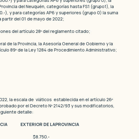
500.-) y para categorías AP6 y superiores (grupo 0), la
 Provincia del Neuquén, categorías hasta FS1 (grupo1), la
.-), y para categorías AP6 y superiores (grupo 0) la suma
 partir del 01 de mayo de 2022;
ones del artículo 28º del reglamento citado;
al de la Provincia, la Asesoría General de Gobierno y la
rtículo 89º de la Ley 1284 de Procedimiento Administrativo;
2022, la escala de viáticos establecida en el artículo 26º
probado por el Decreto Nº 2142/93 y sus modificatorios,
iguiente detalle:
CIA EXTERIOR DE LAPROVINCIA
0.- $8.750.-