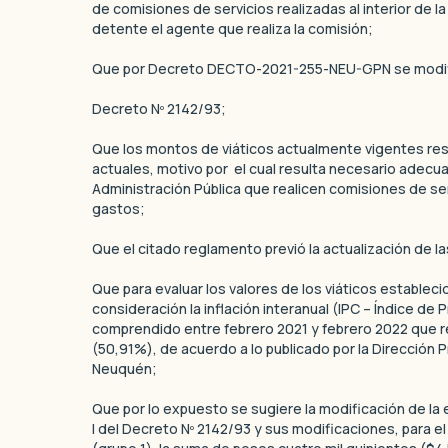
de comisiones de servicios realizadas al interior de la
detente el agente que realiza la comisión;
Que por Decreto DECTO-2021-255-NEU-GPN se modificó
Decreto Nº 2142/93;
Que los montos de viáticos actualmente vigentes res
actuales, motivo por el cual resulta necesario adecua
Administración Pública que realicen comisiones de ser
gastos;
Que el citado reglamento previó la actualización de la
Que para evaluar los valores de los viáticos establ
consideración la inflación interanual (IPC – Índice d
comprendido entre febrero 2021 y febrero 2022 que re
(50,91%), de acuerdo a lo publicado por la Dirección P
Neuquén;
Que por lo expuesto se sugiere la modificación de la e
I del Decreto Nº 2142/93 y sus modificaciones, para el