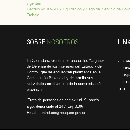
vigentes
navigation
Decreto Nº 109-2007 Liquidación y Pago del Servicio de Policí
Trabajo
→
SOBRE
NOSOTROS
LIN
La Contaduría General es uno de los “Órganos
Con
de Defensa de los Intereses del Estado y de
Otro
Control” que se encuentran plasmados en la
Ing
Constitución Provincial y desarrolla sus
CHI
actividades en el ámbito de la administración
3151
provincial.
“Trata de personas es esclavitud. Si sabés
algo, denuncialo al 145” Ley 3186
Email:
contaduria@neuquen.gov.ar