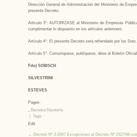
Dirección General de Administración del Ministerio de Empre
presente Decreto.­
Articulo 3°: AUTORIZASE al Ministerio de Empresas Públicas
cumplimentar lo dispuesto en los artículos anteriores.
Artículo 4°: El presente Decreto será refrendado por los Sre
Artículo 5°: Comuníquese, publíquese, dése al Boletín Ofic
Fdo) SOBISCH
SILVESTRINI
ESTEVES
Pages:
,
Decretos
Tesorería
| Tags:
Edit
Post
←
Decreto Nº 3-2007 Excepciones al Decreto Nº 2327/06 susp