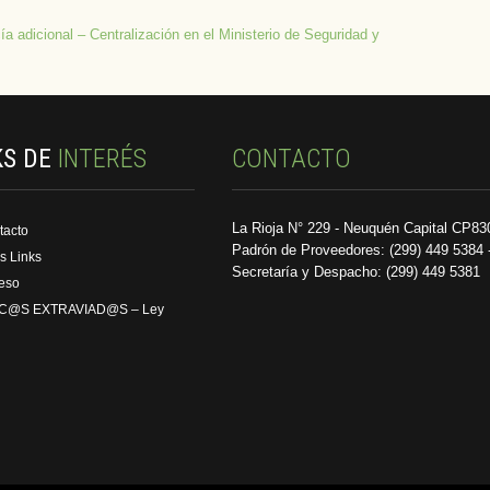
a adicional – Centralización en el Ministerio de Seguridad y
KS DE
INTERÉS
CONTACTO
La Rioja N° 229 - Neuquén Capital CP83
tacto
Padrón de Proveedores: (299) 449 5384 
s Links
Secretaría y Despacho: (299) 449 5381
reso
C@S EXTRAVIAD@S – Ley