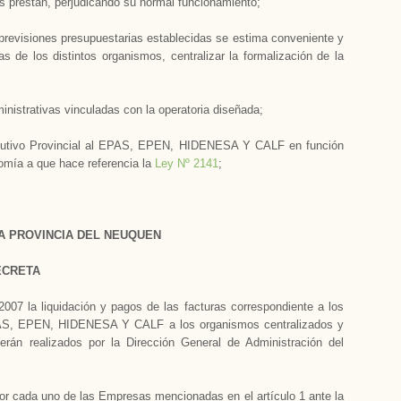
as prestan, perjudicando su normal funcionamiento;
s previsiones presupuestarias establecidas se estima conveniente y
 de los distintos organismos, centralizar la formalización de la
ministrativas vinculadas con la operatoria diseñada;
jecutivo Provincial al EPAS, EPEN, HIDENESA Y CALF en función
nomía a que hace referencia la
Ley Nº 2141
;
A PROVINCIA DEL NEUQUEN
ECRETA
07 la liquidación y pagos de las facturas correspondiente a los
EPAS, EPEN, HIDENESA Y CALF a los organismos centralizados y
serán realizados por la Dirección General de Administración del
por cada uno de las Empresas mencionadas en el artículo 1 ante la