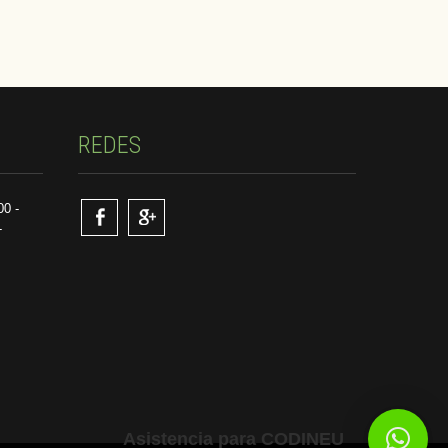
REDES
00 -
-
Asistencia para CODINEU