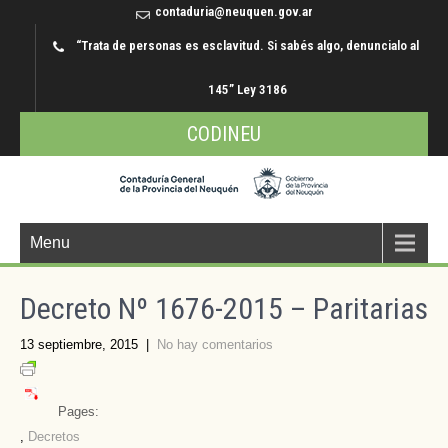
contaduria@neuquen.gov.ar
“Trata de personas es esclavitud. Si sabés algo, denuncialo al
145” Ley 3186
CODINEU
Menu
Decreto Nº 1676-2015 – Paritarias
13 septiembre, 2015
|
No hay comentarios
Pages:
,
Decretos