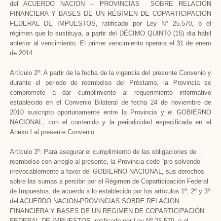
del ACUERDO NACION – PROVINCIAS SOBRE RELACION
FINANCIERA Y BASES DE UN RÉGIMEN DE COPARTICIPACION
FEDERAL DE IMPUESTOS, ratificado por Ley Nº 25.570, o el
régimen que lo sustituya, a partir del DÉCIMO QUINT0 (15) día hábil
anterior al vencimiento. El primer vencimiento operara el 31 de enero
de 2014.
Artículo 2º: A partir de la fecha de la vigencia del presente Convenio y
durante el periodo de reembolso del Préstamo, la Provincia se
compromete a dar cumplimiento al requerimiento informativo
establecido en el Convenio Bilateral de fecha 24 de noviembre de
2010 suscripto oportunamente entre la Provincia y el GOBIERNO
NACIONAL, con el contenido y la periodicidad especificada en el
Anexo I al presente Convenio.
Artículo 3º: Para asegurar el cumplimiento de las obligaciones de
reembolso con arreglo al presente, la Provincia cede “pro solvendo”
irrevocablemente a favor del GOBIERNO NACIONAL, sus derechos
sobre las sumas a percibir por el Régimen de Coparticipación Federal
de Impuestos, de acuerdo a lo establecido por los artículos 1º, 2º y 3º
del ACUERDO NACION-PROVINCIAS SOBRE RELACION
FINANCIERA Y BASES DE UN REGIMEN DE COPARTICIPACIÓN
FEDERAL DE IMPUESTOS, ratificado por Ley Nº 25.570, o el