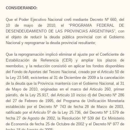
CONSIDERANDO:
Que el Poder Ejecutivo Nacional cre6 mediante Decreto Nº 660, del
10 de mayo de 2010, el “PROGRAMA FEDERAL DE
DESENDEUDAMIENTO DE LAS PROVINCIAS ARGENTINAS”, con
el objeto de reducir la deuda pública provincial con el Gobierno
Nacional y reprogramar la deuda provincial resultante;
Que la reprogramación implicó eliminar el ajuste por el Coeficiente de
Estabilización de Referencia (CER) y ampliar los plazos de
reembolso, y la reducción consistió en aplicar los fondos disponibles
del Fondo de Aportes del Tesoro Nacional, creado por el Articulo 50 de
la Ley 23.548, existentes al 31 de Diciembre de 2009 a la cancelación
de la deuda que la Provincia mantenía con el Gobierno Nacional, al 31
de Mayo de 2010, originadas en el marco del Articulo 260, primer
párrafo, de la Ley 25.917, del Articulo 10 inciso d) del Decreto Nº 286
del 27 de Febrero de 1995, del Programa de Unificación Monetaria
establecido por el Decreto Nº 743 de fecha 28 de Marzo de 2003,
ratificado por el Articulo 5º de la Ley 25.736, del Decreto Nº 1.579 de
fecha 27 de Agosto de 2002, la Resolución Nº 539 del Ex Ministerio
de Economía de fecha 25 de Octubre de 2002 y el Decreto Nº 977 de
fecha 18 de Agosto de 2005;