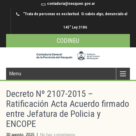
contaduria@neuquen.gov.ar
“Trata de personas es esclavitud. Si sabés algo, denuncialo al
145” Ley 3186
CODINEU
Menu
Decreto Nº 2107-2015 –
Ratificación Acta Acuerdo firmado
entre Jefatura de Policia y
ENCOPE
30 agosto, 2015
|
No hay comentarios