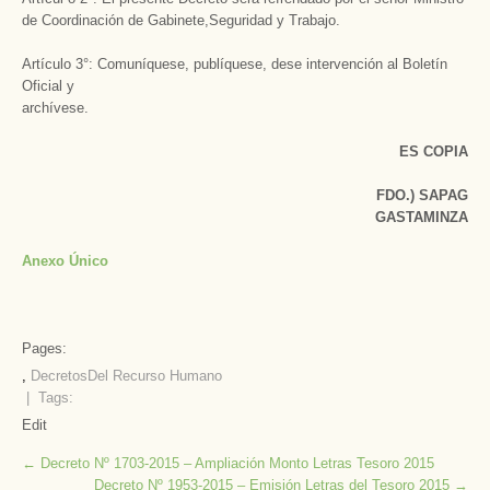
de Coordinación de Gabinete,Seguridad y Trabajo.
Artículo 3°: Comuníquese, publíquese, dese intervención al Boletín
Oficial y
archívese.
ES COPIA
FDO.) SAPAG
GASTAMINZA
Anexo Único
Pages:
,
Decretos
Del Recurso Humano
| Tags:
Edit
Post
←
Decreto Nº 1703-2015 – Ampliación Monto Letras Tesoro 2015
Decreto Nº 1953-2015 – Emisión Letras del Tesoro 2015
→