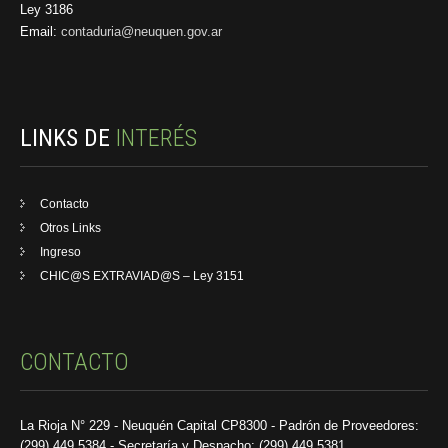
Ley 3186
Email:
contaduria@neuquen.gov.ar
LINKS DE
INTERÉS
Contacto
Otros Links
Ingreso
CHIC@S EXTRAVIAD@S – Ley 3151
CONTACTO
La Rioja N° 229 - Neuquén Capital CP8300 - Padrón de Proveedores:
(299) 449 5384 - Secretaría y Despacho: (299) 449 5381