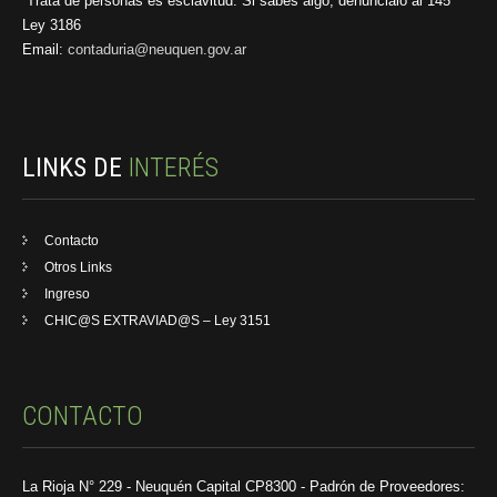
“Trata de personas es esclavitud. Si sabés algo, denuncialo al 145”
Ley 3186
Email:
contaduria@neuquen.gov.ar
LINKS DE
INTERÉS
Contacto
Otros Links
Ingreso
CHIC@S EXTRAVIAD@S – Ley 3151
CONTACTO
La Rioja N° 229 - Neuquén Capital CP8300 - Padrón de Proveedores: