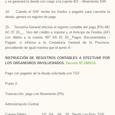
y se generará la deuda con cargo a la cuenta 421 – libramiento SAF.
14- Cuando el SAF recibe los fondos y pagarés para cancelar la
deuda, genera un registro de pago.
15- Tesorería General efectúa el registro contable del pago (PA) 491
AC 07 20__.. Uso del crédito a imputar y el Anticipo de Fondos (AF)
con débito a la cuenta 497 SA 01 20__Pagos Documentados –
Pagaré, e informa a la Contaduría General de la Provincia,
procediendo de igual manera que el punto 9.-
INSTRUCCIÓN DE REGISTROS CONTABLES A EFECTUAR POR
LOS ORGANISMOS INVOLUCRADOS.
Decreto Nº 2489/10
.
Pago con pagarés de la deuda solicitada con TGF
Punto 3:
Transacción: pago con libramiento (PA)
Administración Central
Cuenta Débito 211 SA 04 20.. Deuda con Prov. TGF