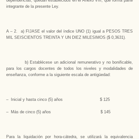
dependencias, quedan establecidos en el Anexo VIII, que forma parte
integrante de la presente Ley.
A – 2. a) FIJASE el valor del índice UNO (1) igual a PESOS TRES
MIL SEISCIENTOS TREINTA Y UN DIEZ MILESIMOS ($ 0,3631).
b) Establécese un adicional remunerativo y no bonificable,
para los cargos docentes de todos los niveles y modalidades de
enseñanza, conforme a la siguiente escala de antigüedad:
– Inicial y hasta cinco (5) años $ 125
– Más de cinco (5) años $ 145
Para la liquidación por hora-cátedra, se utilizará la equivalencia