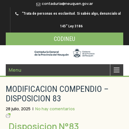
contaduria@neuquen.gov.ar
“Trata de personas es esclavitud. Si sabés algo, denuncialo al
145” Ley 3186
CODINEU
Menu
MODIFICACION COMPENDIO –
DISPOSICION 83
28 julio, 2025
|
No hay comentarios
Disposicion N°83