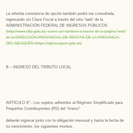
La referida constancia de opción también podrá ser consultada,
ingresando sin Clave Fiscal a través del sitio “web” de la
ADMINISTRACIÓN FEDERAL DE INGRESOS PÚBLICOS
(http://www.afip.gob.ar), como así también a través de la página “web”
de la DIRECCIÓN PROVINCIAL DE RENTAS DE LA PROVINCIA
DEL NEUQUÉN (https://dprneuquen.gob.ar).
B – INGRESO DEL TRIBUTO LOCAL
ARTÍCULO 8°.- Los sujetos adheridos al Régimen Simplificado para
Pequeños Contribuyentes (RS) del “Anexo”
deberán ingresar junto con la obligación mensual y hasta la fecha de
su vencimiento, los siguientes montos: