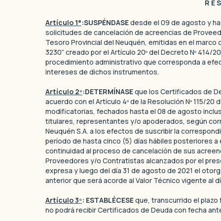
R E S
Artículo 1°
:SUSPÉNDASE
desde el 09 de agosto y has
solicitudes de cancelación de acreencias de Proveed
Tesoro Provincial del Neuquén, emitidas en el marco 
3230” creado por el Artículo 20º del Decreto Nº 414/20
procedimiento administrativo que corresponda a efec
intereses de dichos instrumentos.
Artículo 2º
:DETERMÍNASE
que los Certificados de D
acuerdo con el Artículo 4º de la Resolución Nº 115/20 
modificatorias, fechados hasta el 08 de agosto inclu
titulares, representantes y/o apoderados, según cor
Neuquén S.A. a los efectos de suscribir la correspon
período de hasta cinco (5) días hábiles posteriores a 
continuidad al proceso de cancelación de sus acreen
Proveedores y/o Contratistas alcanzados por el prese
expresa y luego del día 31 de agosto de 2021 el otor
anterior que será acorde al Valor Técnico vigente al dí
Artículo 3º
: ESTABLÉCESE
que, transcurrido el plazo 
no podrá recibir Certificados de Deuda con fecha ante