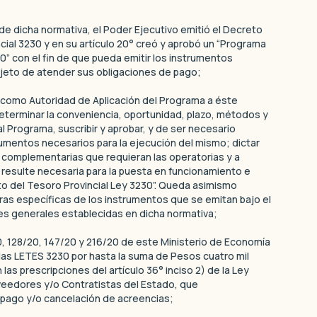
 de dicha normativa, el Poder Ejecutivo emitió el Decreto
ncial 3230 y en su artículo 20° creó y aprobó un “Programa
0” con el fin de que pueda emitir los instrumentos
bjeto de atender sus obligaciones de pago;
omo Autoridad de Aplicación del Programa a éste
determinar la conveniencia, oportunidad, plazo, métodos y
 Programa, suscribir y aprobar, y de ser necesario
cumentos necesarios para la ejecución del mismo; dictar
o complementarias que requieran las operatorias y a
 resulte necesaria para la puesta en funcionamiento e
o del Tesoro Provincial Ley 3230”. Queda asimismo
ras específicas de los instrumentos que se emitan bajo el
s generales establecidas en dicha normativa;
, 128/20, 147/20 y 216/20 de este Ministerio de Economía
 las LETES 3230 por hasta la suma de Pesos cuatro mil
as prescripciones del artículo 36° inciso 2) de la Ley
oveedores y/o Contratistas del Estado, que
pago y/o cancelación de acreencias;