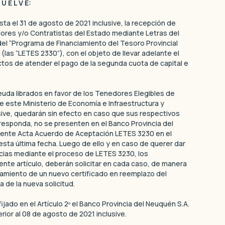
 U E L V E:
ta el 31 de agosto de 2021 inclusive, la recepción de
ores y/o Contratistas del Estado mediante Letras del
del “Programa de Financiamiento del Tesoro Provincial
 (las “LETES 2330”), con el objeto de llevar adelante el
tos de atender el pago de la segunda cuota de capital e
euda librados en favor de los Tenedores Elegibles de
de este Ministerio de Economía e Infraestructura y
sive, quedarán sin efecto en caso que sus respectivos
responda, no se presenten en el Banco Provincia del
diente Acta Acuerdo de Aceptación LETES 3230 en el
esta última fecha. Luego de ello y en caso de querer dar
cias mediante el proceso de LETES 3230, los
nte artículo, deberán solicitar en cada caso, de manera
gamiento de un nuevo certificado en reemplazo del
a de la nueva solicitud.
fijado en el Artículo 2º el Banco Provincia del Neuquén S.A.
rior al 08 de agosto de 2021 inclusive.