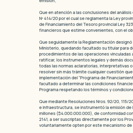
emisión;
Que en atención a las conclusiones del análisis
Nº 414/20 por el cual se reglamenta la Ley provi
de Financiamiento del Tesoro provincial Ley 323
financieros que estime convenientes, con el o
Que seguidamente la Reglamentación designó c
Ministerio, quedando facultado su titular para 
procedimientos de las operaciones vinculadas al
ratificar, los instrumentos legales y demás do
todas las normas aclaratorias, interpretativas 
resolver sin más trámite cualquier cuestión que
implementación del “Programa de Financiamient
facultado a determinar las condiciones financie
Programa respetando los términos y condicione
Que mediante Resoluciones Nros. 92/20, 115/20
e Infraestructura, se instrumentó la emisión de
millones ($4.000.000.000), de conformidad con l
2141, a ser suscriptas directamente por los Pr
voluntariamente opten por este mecanismo de 