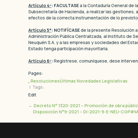
Artículo 4º
: FACULTASE
a la Contaduría General de la 
Subsecretaría de Hacienda, a realizar las gestiones, 
efectos de la correcta instrumentación de lo previsto
Artículo 5°
: NOTIFÍCASE
de la presente Resolución a 
Administración Pública Centralizada, al Instituto de S
Neuquén S.A. y a las empresas y sociedades del Estad
Estado tenga participación mayoritaria.
Artículo 6º
:
Regístrese, comuníquese, dese intervenci
Pages:
,
Resoluciones
Últimas Novedades Legislativas
| Tags:
Edit
←
Decreto N° 1320-2021 – Promoción de obra pública
Disposición N°9-2021 – DI-2021-9-E-NEU-CGP#ME