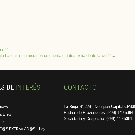
rnet?
ta bancaria, un resumen de cuenta o datos extraído de la web?
→
KS DE
INTERÉS
CONTACTO
La Rioja N° 229 - Neuquén Capital CP83
tacto
Padrón de Proveedores: (299) 449 5384 
s Links
Secretaría y Despacho: (299) 449 5381
reso
C@S EXTRAVIAD@S – Ley