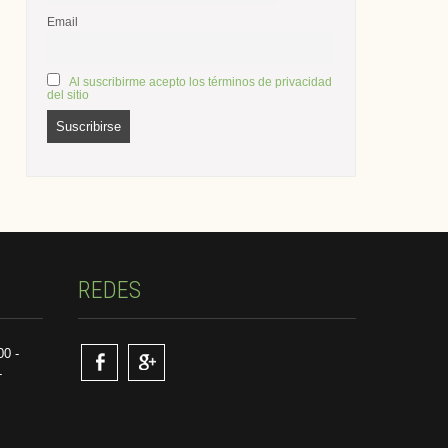
Email
Al suscribirme acepto los términos de privacidad
del sitio
REDES
00 -
-