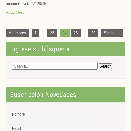
mediante Nota Nº 26/16 […]
Read More »
Paginación
Anteriores
1
…
23
24
25
…
29
Siguiente
de
entradas
Ingrese su búsqueda
Suscripción Novedades
Nombre
Email