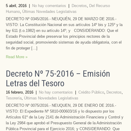
5 abril, 2016
|
No hay comentarios
|
Decretos
,
Del Recurso
Humano
,
Últimas Novedades Legislativas
DECRETO Nº 0345/2016.- NEUQUÉN, 29 DE MARZO DE 2016.-
VISTO: La Constitución Nacional en sus artículos 14º bis y 125º y la
ley 611 (t.o.1982) en su artículo 14º; y CONSIDERANDO: Que el
Estado Provincial debe preservar los principios rectores de la
seguridad social, promoviendo sistemas de ayuda obligatoria, con el
fin de proteger […]
Read More »
Decreto Nº 75-2016 – Emisión
Letras del Tesoro
16 febrero, 2016
|
No hay comentarios
|
Crédito Público
,
Decretos
,
Tesorería
,
Últimas Novedades Legislativas
DECRETO Nº 0075/2016.- NEUQUEN, 29 DE ENERO DE 2016.-
VISTO: El Expediente Nº 5810-000603/16 y lo dispuesto por los
Artículos 61º de la Ley 2141 de Administración Financiera y Control y
la Ley 2984 que aprobó el Presupuesto General de la Administración
Pública Provincial para el Ejercicio 2016; y CONSIDERANDO: Que