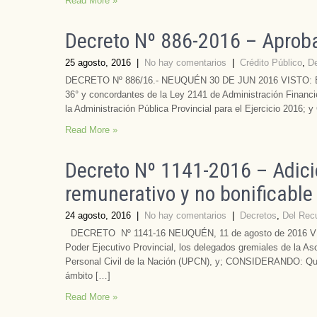
Read More »
Decreto Nº 886-2016 – Aprob
25 agosto, 2016
|
No hay comentarios
|
Crédito Público
,
De
DECRETO Nº 886/16.- NEUQUÉN 30 DE JUN 2016 VISTO: El Ex
36° y concordantes de la Ley 2141 de Administración Financi
la Administración Pública Provincial para el Ejercicio 201
Read More »
Decreto Nº 1141-2016 – Adici
remunerativo y no bonificable
24 agosto, 2016
|
No hay comentarios
|
Decretos
,
Del Rec
DECRETO Nº 1141-16 NEUQUÉN, 11 de agosto de 2016 VISTO
Poder Ejecutivo Provincial, los delegados gremiales de la As
Personal Civil de la Nación (UPCN), y; CONSIDERANDO: Que 
ámbito […]
Read More »