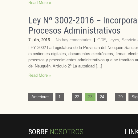
Read More »
Ley Nº 3002-2016 – Incorporac
Procesos Administrativos
7 julio, 2016
|
No hay comentarios
|
GDE
,
Leyes
,
Servicio
LEY 3002 La Legislatura de la Provincia del Neuquén Sanciona
expedientes digitales, documentos electrónicos, firmas electró
procesos y procedimientos administrativos que se tramitan ant
del Neuquén. Artículo 2º La autoridad […]
Read More »
Paginación
Anteriores
1
…
22
23
24
…
29
Sig
de
entradas
SOBRE
NOSOTROS
LIN