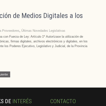
ión de Medios Digitales a los
 a Proveedores
,
Últimas Novedades Legislativas
 con Fuerza de Ley: Artículo 1º Autorízase la utilización de
nicas, firmas digitales, archivos electrónicos y digitales, en los
e los Poderes Ejecutivo, Legislativo y Judicial, de la Provincia
uiente
KS DE
INTERÉS
CONTACTO