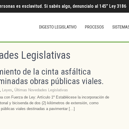
ersonas es esclavitud. Si sabés algo, denuncialo al 145” Ley 3186
DIGESTO LEGISLATIVO
PROCESOS
SISTEMA
ades Legislativas
ento de la cinta asfáltica
minadas obras públicas viales.
,
Leyes
,
Últimas Novedades Legislativas
a con Fuerza de Ley: Artículo 1º Establécese la incorporación de
atonal y bicisenda de dos (2) kilómetros de extensión, como
 públicas viales destinadas a pavimentar […]