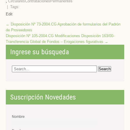
,
Circulares
Contrataciones
Permanentes
| Tags:
Edit
Post
←
Disposición Nº 73-2004.CG Aprobación de formularios del Padrón
de Proveedores
navigation
Disposición Nº 105-2004.CG Modificaciones Disposición 163/00-
Transferencia Global de Fondos – Erogaciones figurativas
→
Ingrese su búsqueda
Suscripción Novedades
Nombre