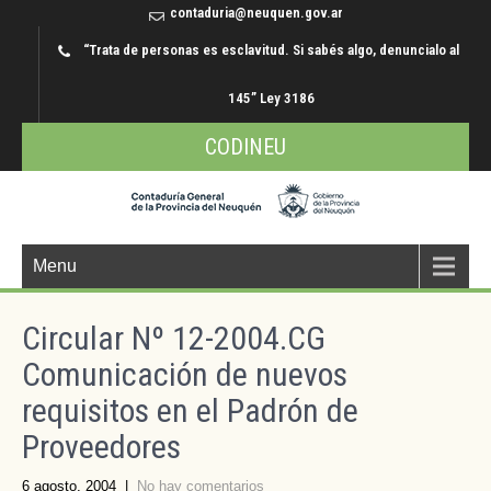
contaduria@neuquen.gov.ar
“Trata de personas es esclavitud. Si sabés algo, denuncialo al
145” Ley 3186
CODINEU
Menu
Circular Nº 12-2004.CG
Comunicación de nuevos
requisitos en el Padrón de
Proveedores
6 agosto, 2004
|
No hay comentarios