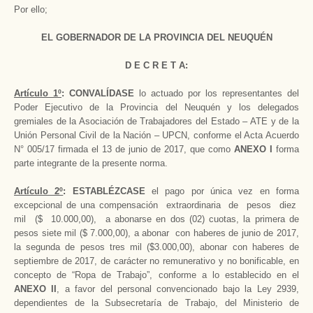
Por ello;
EL GOBERNADOR DE LA PROVINCIA DEL NEUQUÉN
D E C R E T A:
Artículo 1º
: CONVALÍDASE
lo actuado por los representantes del
Poder Ejecutivo de la Provincia del Neuquén y los delegados
gremiales de la Asociación de Trabajadores del Estado – ATE y de la
Unión Personal Civil de la Nación – UPCN, conforme el Acta Acuerdo
N° 005/17 firmada el 13 de junio de 2017, que como
ANEXO I
forma
parte integrante de la presente norma.
Artículo 2º
: ESTABLÉZCASE
el pago por única vez en forma
excepcional de una compensación extraordinaria de pesos diez
mil ($ 10.000,00), a abonarse en dos (02) cuotas, la primera de
pesos siete mil ($ 7.000,00), a abonar con haberes de junio de 2017,
la segunda de pesos tres mil ($3.000,00), abonar con haberes de
septiembre de 2017, de carácter no remunerativo y no bonificable, en
concepto de “Ropa de Trabajo”, conforme a lo establecido en el
ANEXO II
, a favor del personal convencionado bajo la Ley 2939,
dependientes de la Subsecretaría de Trabajo, del Ministerio de