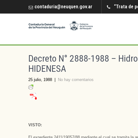
contaduria@neuquen.gov.ar
“Trata de p
Decreto N° 2888-1988 – Hidro
HIDENESA
25 julio, 1988
|
No hay comentarios
VISTO:
El expediente 2411/19057/88 mediante el cual se tramita l