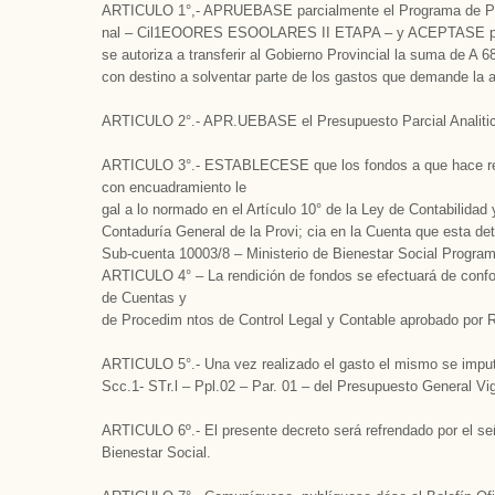
ARTICULO 1°,- APRUEBASE parcialmente el Programa de Pran
nal – Cil1EOORES ESOOLARES II ETAPA – y ACEPTASE parci
se autoriza a transferir al Gobierno Provincial la suma 
con destino a solventar parte de los gastos que demande la a
ARTICULO 2°.- APR.UEBASE el Presupuesto Parcial Analitico 
ARTICULO 3°.- ESTABLECESE que los fondos a que hace refere
con encuadramiento le­
gal a lo normado en el Artículo 10° de la Ley de Contabilida
Contaduría General de la Provi; cia en la Cuenta que esta de
Sub-cuenta 10003/8 – Ministerio de Bienestar Social Progra
ARTICULO 4° – La rendición de fondos se efectuará de conform
de Cuentas y
de Procedim ntos de Control Legal y Contable aprobado por 
ARTICULO 5°.- Una vez realizado el gasto el mismo se imputa
Scc.1- STr.l – Ppl.02 – Par. 01 – del Presupuesto General Vig
ARTICULO 6º.- El presente decreto será refrendado por el se
Bienestar Social.