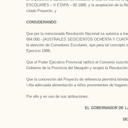
ESCOLARES – II ETAPA – 00 1988, y la aceptación de la Resol
citado Proyecto; y
CONSIDERANDO
:
Que por la mencionada Resolución Nacional se autoriza a tran
684.000.- (AUSTRALES SEISCIENTOS OCHENTA Y CUATRO MIL
la atención de Comedores Escolares, que para tal concepto se
Ejercicio 1988;
Que el Poder Ejecutivo Provincial ratificó el Convenio suscrit
Gobierno de la Provincia del Neuquén y aceptó la Resolución 
Que la concreción del Proyecto de referencia permitirá brinda
\.ttla adecuada alimentación a niños provenientes de hogare
Por ello y en uso de sus atribuciones,
EL GOBERNADOR DE L
DE