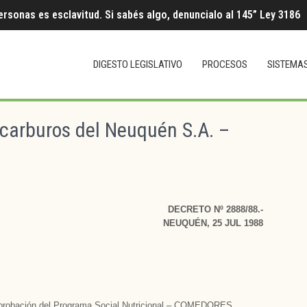
ersonas es esclavitud. Si sabés algo, denuncialo al 145” Ley 3186
DIGESTO LEGISLATIVO
PROCESOS
SISTEMA
carburos del Neuquén S.A. –
DECRETO Nº 2888/88.-
NEUQUÉN, 25 JUL 1988
a aprobación del Programa Social Nutricional – COMEDORES