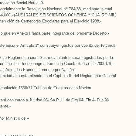
oción Social Nutrici-9.
almente la Resolución Nacional Nº 784/88, mediante la cual
de A 684,000,- (AUS1RALES SEISCIENTOS OCHENI’A Y CUA’IRO MlL)
ten­ ción de Cernedores Escolares para el Ejercicio 1988,-
que en Anexo I fama parte integrante del presente Decreto.-
ncia el Artículo 1º constituyen gastos por cuenta de, terceros
d y su Reglamenta ción. Sus movimientos serán registrados por la
termine. Los fondos ingresarán en la Cuenta Banca:­ ria 70001/6 –
mas Asistidos Economicamente por Nación.-
idad a lo esta­ blecido en el Capítulo III del Reglamento General
Resolución 1658/77 Tribuna de Cuentas de la Nación.
rá con cargo a Ju· risd.05- Sa.P. U. de Org.04- Fin.4- Fun.90
ente.-
ñor Ministro de –