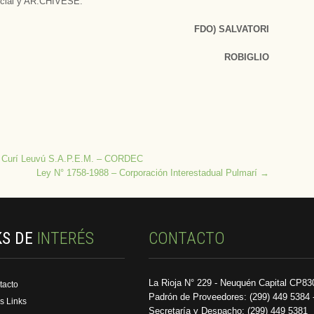
icial y AR.CHIVESE.
FDO) SALVATORI
ROBIGLIO
el Curí Leuvú S.A.P.E.M. – CORDEC
Ley N° 1758-1988 – Corporación Interestadual Pulmarí
→
KS DE
INTERÉS
CONTACTO
La Rioja N° 229 - Neuquén Capital CP83
tacto
Padrón de Proveedores: (299) 449 5384 
s Links
Secretaría y Despacho: (299) 449 5381