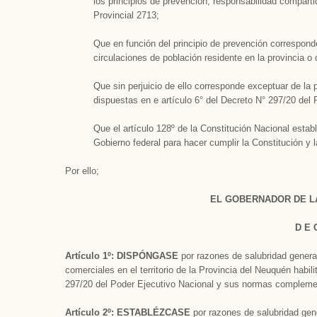
los principios de prevención, responsabilidad comparti
Provincial 2713;
Que en función del principio de prevención correspon
circulaciones de población residente en la provincia o
Que sin perjuicio de ello corresponde exceptuar de l
dispuestas en e artículo 6° del Decreto N° 297/20 de
Que el artículo 128º de la Constitución Nacional esta
Gobierno federal para hacer cumplir la Constitución y 
Por ello;
EL GOBERNADOR DE L
D E 
Artículo 1º:
DISPÓNGASE
por razones de salubridad general
comerciales en el territorio de la Provincia del Neuquén habil
297/20 del Poder Ejecutivo Nacional y sus normas complement
Artículo 2º: ESTABLÉZCASE
por razones de salubridad gen