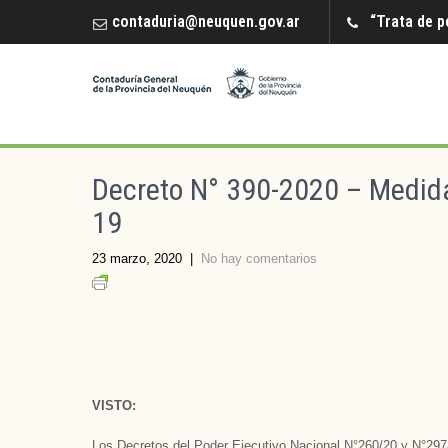
contaduria@neuquen.gov.ar
“Trata de p
Decreto N° 390-2020 – Medid
19
23 marzo, 2020
|
No hay comentarios
VISTO:
Los Decretos del Poder Ejecutivo Nacional N°260/20 y N°297/20