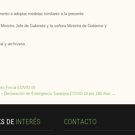
ento a adoptar medidas similares a la presente.
 Ministro Jefe de Gabinete y la señora Ministra de Gobierno y
al y archívese.
nto Fiscal COVID-19
 – Declaración de Emergencia Sanitaria COVID-19 por 180 días
→
KS DE
INTERÉS
CONTACTO