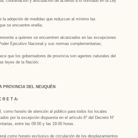
da, coordinación y articulación de acuerdo a lo normado en la Ley
de la adopción de medidas que reduzcan al mínimo las
 que se encuentre enella;
a presente a quienes se encuentren alcanzados en las excepciones
l Poder Ejecutivo Nacional y sus normas complementarias;
blece que los gobernadores de provincia son agentes naturales del
las leyes de la Nación;
A PROVINCIA DEL NEUQUÉN
C R E T A:
, como horario de atención al público para todos los locales
itados por la excepción dispuesta en el artículo 6º del Decreto N°
arias, entre las 09:00 y las 19:00 horas.
eral,como horario exclusivo de circulación de los desplazamientos