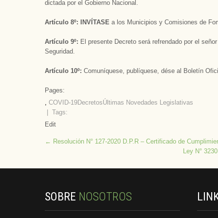
dictada por el Gobierno Nacional.
Artículo 8º: INVÍTASE
a los Municipios y Comisiones de Fom
Artículo 9º:
El presente Decreto será refrendado por el señor
Seguridad.
Artículo 10º:
Comuníquese, publíquese, dése al Boletín Ofici
Pages:
,
COVID-19
Decretos
Últimas Novedades Legislativas
| Tags:
Edit
Post
←
Resolución N° 127-2020 D.P.R – Certificado de Cumplimie
Ley N° 3230
navigation
SOBRE
NOSOTROS
LIN