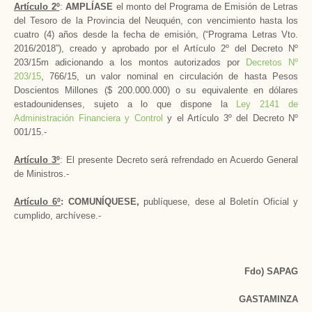
Artículo 2º
:
AMPLÍASE
el monto del Programa de Emisión de Letras
del Tesoro de la Provincia del Neuquén, con vencimiento hasta los
cuatro (4) años desde la fecha de emisión, (“Programa Letras Vto.
2016/2018”), creado y aprobado por el Artículo 2º del Decreto Nº
203/15m adicionando a los montos autorizados por
Decretos Nº
203/15
, 766/15, un valor nominal en circulación de hasta Pesos
Doscientos Millones ($ 200.000.000) o su equivalente en dólares
estadounidenses, sujeto a lo que dispone la
Ley 2141 de
Administración Financiera y Control
y el Artículo 3º del Decreto Nº
001/15.-
Artículo 3º
: El presente Decreto será refrendado en Acuerdo General
de Ministros.-
Artículo 6º
: COMUNÍQUESE,
publíquese, dese al Boletín Oficial y
cumplido, archívese.-
Fdo) SAPAG
GASTAMINZA