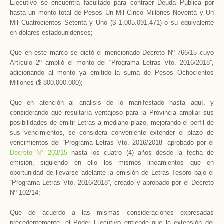
Ejecutivo se encuentra facultado para contraer Deuda Pública por
hasta un monto total de Pesos Un Mil Cinco Millones Noventa y Un
Mil Cuatrocientos Setenta y Uno ($ 1.005.091.471) o su equivalente
en dólares estadounidenses;
Que en éste marco se dictó el mencionado Decreto Nº 766/15 cuyo
Artículo 2º amplió el monto del “Programa Letras Vto. 2016/2018”,
adicionando al monto ya emitido la suma de Pesos Ochocientos
Millones ($ 800.000.000);
Que en atención al análisis de lo manifestado hasta aquí, y
considerando que resultaría ventajoso para la Provincia ampliar sus
posibilidades de emitir Letras a mediano plazo, mejorando el perfil de
sus vencimientos, se considera conveniente extender el plazo de
vencimientos del “Programa Letras Vto. 2016/2018” aprobado por el
Decreto Nº 203/15
hasta los cuatro (4) años desde la fecha de
emisión, siguiendo en ello los mismos lineamientos que en
oportunidad de llevarse adelante la emisión de Letras Tesoro bajo el
“Programa Letras Vto. 2016/2018”, creado y aprobado por el Decreto
Nº 102/14;
Que de acuerdo a las mismas consideraciones expresadas
precedentemente, el Poder Ejecutivo entiende que la extensión del