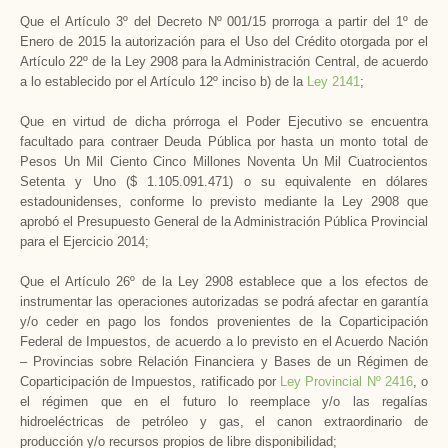
Que el Artículo 3º del Decreto Nº 001/15 prorroga a partir del 1º de
Enero de 2015 la autorización para el Uso del Crédito otorgada por el
Artículo 22º de la Ley 2908 para la Administración Central, de acuerdo
a lo establecido por el Artículo 12º inciso b) de la
Ley 2141
;
Que en virtud de dicha prórroga el Poder Ejecutivo se encuentra
facultado para contraer Deuda Pública por hasta un monto total de
Pesos Un Mil Ciento Cinco Millones Noventa Un Mil Cuatrocientos
Setenta y Uno ($ 1.105.091.471) o su equivalente en dólares
estadounidenses, conforme lo previsto mediante la Ley 2908 que
aprobó el Presupuesto General de la Administración Pública Provincial
para el Ejercicio 2014;
Que el Artículo 26º de la Ley 2908 establece que a los efectos de
instrumentar las operaciones autorizadas se podrá afectar en garantía
y/o ceder en pago los fondos provenientes de la Coparticipación
Federal de Impuestos, de acuerdo a lo previsto en el Acuerdo Nación
– Provincias sobre Relación Financiera y Bases de un Régimen de
Coparticipación de Impuestos, ratificado por
Ley Provincial Nº 2416
, o
el régimen que en el futuro lo reemplace y/o las regalías
hidroeléctricas de petróleo y gas, el canon extraordinario de
producción y/o recursos propios de libre disponibilidad;