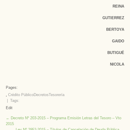
REINA
GUTIERREZ
BERTOYA
GAIDO
BUTIGUÉ
NICOLA
Pages:
,
Crédito Público
Decretos
Tesorería
| Tags:
Edit
Post
←
Decreto Nº 203-2015 – Programa Emisión Letras del Tesoro – Vto
2015
navigation
Ley Nº 2952-2015 – Títulos de Cancelación de Deuda Pública
→