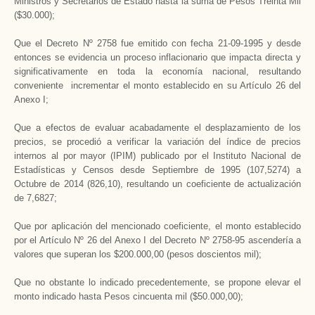
Ministros y Secretarios de Estado hasta la suma de Pesos Treinta Mil
($30.000);
Que el Decreto Nº 2758 fue emitido con fecha 21-09-1995 y desde
entonces se evidencia un proceso inflacionario que impacta directa y
significativamente en toda la economía nacional, resultando
conveniente incrementar el monto establecido en su Artículo 26 del
Anexo I;
Que a efectos de evaluar acabadamente el desplazamiento de los
precios, se procedió a verificar la variación del índice de precios
internos al por mayor (IPIM) publicado por el Instituto Nacional de
Estadísticas y Censos desde Septiembre de 1995 (107,5274) a
Octubre de 2014 (826,10), resultando un coeficiente de actualización
de 7,6827;
Que por aplicación del mencionado coeficiente, el monto establecido
por el Artículo Nº 26 del Anexo I del Decreto Nº 2758-95 ascendería a
valores que superan los $200.000,00 (pesos doscientos mil);
Que no obstante lo indicado precedentemente, se propone elevar el
monto indicado hasta Pesos cincuenta mil ($50.000,00);