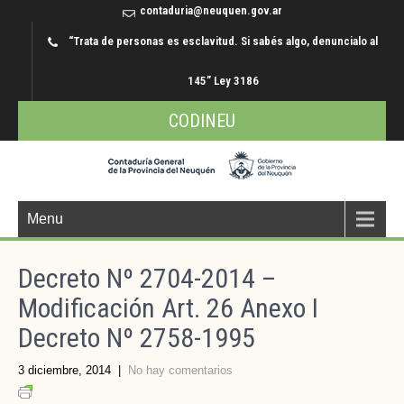
contaduria@neuquen.gov.ar
“Trata de personas es esclavitud. Si sabés algo, denuncialo al
145” Ley 3186
CODINEU
Menu
Decreto Nº 2704-2014 –
Modificación Art. 26 Anexo I
Decreto Nº 2758-1995
3 diciembre, 2014
|
No hay comentarios