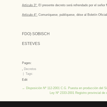
Artículo 3°:
El presente decreto será refrendado por el señor M
Artículo 4°:
Comuníquese, publíquese, dése al Boletín Oficial
FDO) SOBISCH
ESTEVES
Pages:
,
Decretos
| Tags:
Edit
Post
←
Disposición Nº 112-2001 C.G. Puesta en producción del
Ley Nº 2333-2001 Registro provincial de
navigation