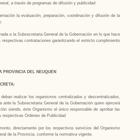
eneral, a través de programas de difusión y publicidad
ernación
la evaluación, preparación, coordinación y difusión de la
o;
gnada a
la Subsecretaria General
de
la Gobernación
en lo que hace
s respectivas contrataciones garantizando el estricto cumplimiento
A PROVINCIA DEL
NEUQUEN
CRETA:
eban realizar los organismos centralizados y descentralizados,
da ante
la Subsecretaria General
de
la Gobernación
quien ejercerá
ción siendo, éste Organismo el único responsable de aprobar las
as respectivas Ordenes de Publicidad
onto, directamente por los respectivos servicios del Organismo
eral
de
la Provincia
, conforme la normativa vigente.