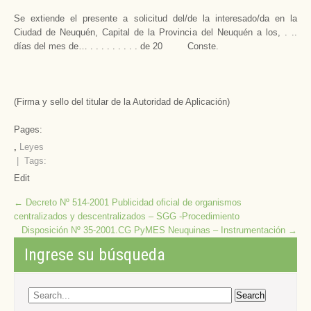
Se extiende el presente a solicitud del/de la interesado/da en la
Ciudad de Neuquén, Capital de la Provincia del Neuquén a los, . ..
días del mes de… . . . . . . . . . de 20 Conste.
(Firma y sello del titular de la Autoridad de Aplicación)
Pages:
,
Leyes
| Tags:
Edit
Post
←
Decreto Nº 514-2001 Publicidad oficial de organismos
centralizados y descentralizados – SGG -Procedimiento
navigation
Disposición Nº 35-2001.CG PyMES Neuquinas – Instrumentación
→
Ingrese su búsqueda